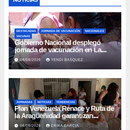
DESTACADAS
JORNADA DE VACUNACIÓN
NACIONALES
VACUNAS
Gobierno Nacional desplegó
jornada de vacunación en La
Guaira para garantizar protección
08/08/2026
YENDI BASQUEZ
epidemiológica
JORNADAS
NOTICIAS
TENDENCIAS
Plan Venezuela Renace y Ruta de
la Aragüeñidad garantizan
atención médica integral en
08/08/2026
ERIKA GARCÍA