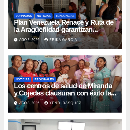
JORNADAS
NOTICIAS
TENDENCIAS
Plan Venezuela Renace y Ruta de
la Aragüeñidad garantizan
atención médica integral en
AGO 8, 2026
ERIKA GARCÍA
Aragua
NOTICIAS
REGIONALES
Los centros de salud de Miranda
y Cojedes clausuran con éxito la
Semana Mundial de la Lactancia
AGO 8, 2026
YENDI BASQUEZ
Materna