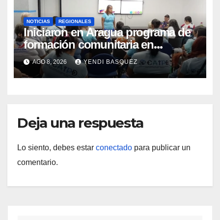
NOTICIAS
REGIONALES
Iniciaron en Aragua programa de
formación comunitaria en
atención a personas con
AGO 8, 2026
YENDI BASQUEZ
discapacidad
Deja una respuesta
Lo siento, debes estar
conectado
para publicar un
comentario.