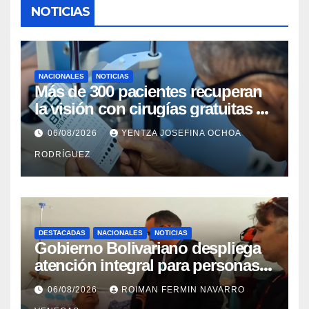
NOTICIAS
NACIONALES
NOTICIAS
Más de 300 pacientes recuperan
la visión con cirugías gratuitas de
cataratas en Zulia
06/08/2026
YENTZA JOSEFINA OCHOA
RODRÍGUEZ
DESTACADAS
NACIONALES
NOTICIAS
Gobierno Bolivariano despliega
atención integral para personas
con discapacidad en
06/08/2026
ROIMAN FERMIN NAVARRO
campamentos de La Guaira