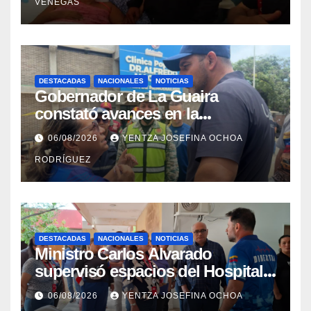
VENEGAS
DESTACADAS
NACIONALES
NOTICIAS
Gobernador de La Guaira
constató avances en la
rehabilitación del Hospitalito de
06/08/2026
YENTZA JOSEFINA OCHOA
Catia la Mar
RODRÍGUEZ
DESTACADAS
NACIONALES
NOTICIAS
Ministro Carlos Alvarado
supervisó espacios del Hospital
Dermatológico Dr. Martín Vegas
06/08/2026
YENTZA JOSEFINA OCHOA
en La Guaira