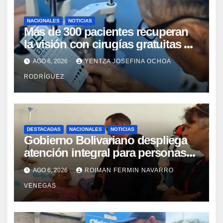
NACIONALES
NOTICIAS
Más de 300 pacientes recuperan
la visión con cirugías gratuitas de
cataratas en Zulia
AGO 6, 2026
YENTZA JOSEFINA OCHOA
RODRÍGUEZ
DESTACADAS
NACIONALES
NOTICIAS
Gobierno Bolivariano despliega
atención integral para personas
con discapacidad en
AGO 6, 2026
ROIMAN FERMIN NAVARRO
campamentos de La Guaira
VENEGAS