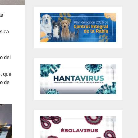
ar
sica
o del
o, que
do de