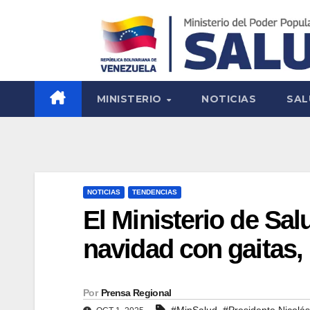
MINISTERIO
NOTICIAS
SAL
NOTICIAS
TENDENCIAS
El Ministerio de Sal
navidad con gaitas,
Por
Prensa Regional
,
#MinSalud
#Presidente Nicolá