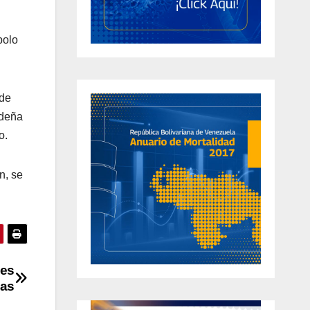
bolo
 de
ideña
o.
n, se
des
nas