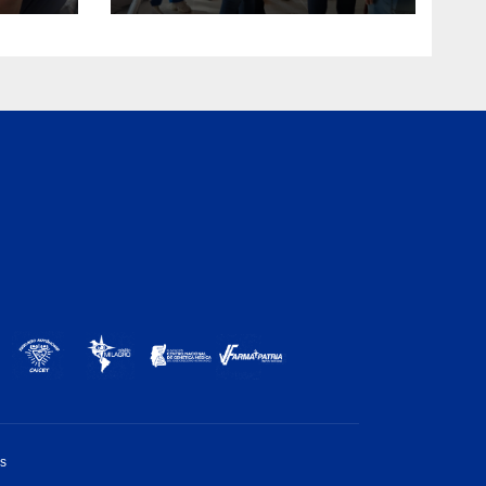
Guaira
os