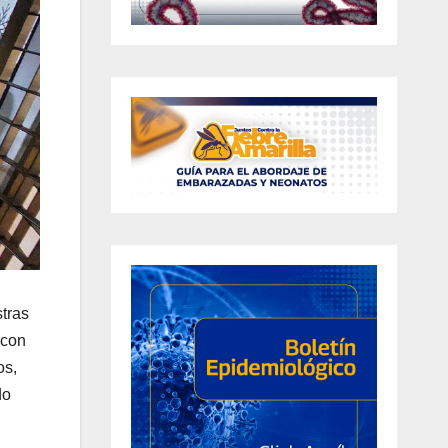
tras
 con
os,
do