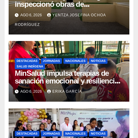
inspeccionó obras de
recuperación en la Maternidad
AGO 6, 2026
YENTZA JOSEFINA OCHOA
Integral Aragua
RODRÍGUEZ
DESTACADAS
JORNADAS
NACIONALES
NOTICIAS
SALUD INDÍGENA
MinSalud impulsa terapias de
sanación emocional y resiliencia
post-sismo junto a comunidades
AGO 6, 2026
ERIKA GARCÍA
indígenas en Caracas
DESTACADAS
JORNADAS
NACIONALES
NOTICIAS