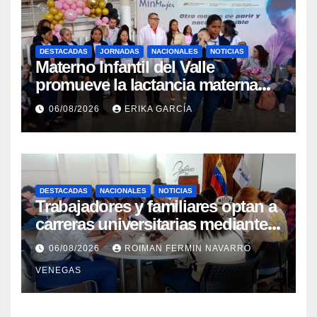
DESTACADAS
JORNADAS
NACIONALES
NOTICIAS
Materno Infantil del Valle
promueve la lactancia materna
como un inicio sostenible para la
06/08/2026
ERIKA GARCÍA
vida
DESTACADAS
NACIONALES
NOTICIAS
Trabajadores y familiares optan a
carreras universitarias mediante
convenio entre MinSalud y la
06/08/2026
ROIMAN FERMIN NAVARRO
UCV
VENEGAS