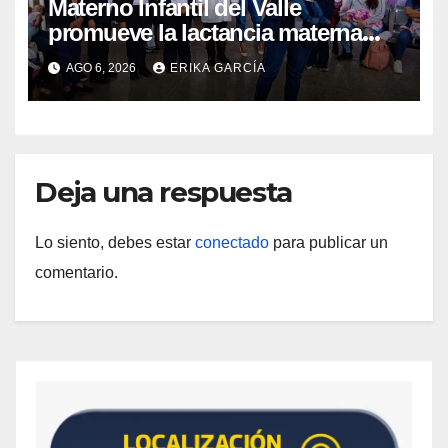
Materno Infantil del Valle
promueve la lactancia materna
como un inicio sostenible para la
AGO 6, 2026
ERIKA GARCÍA
vida
Deja una respuesta
Lo siento, debes estar
conectado
para publicar un
comentario.