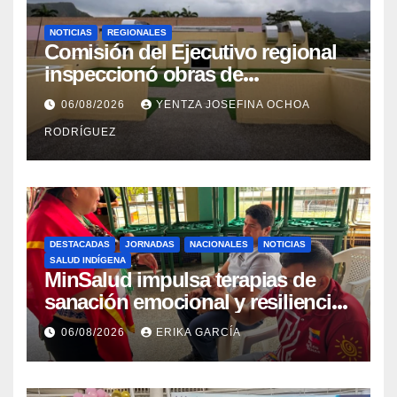
NOTICIAS
REGIONALES
Comisión del Ejecutivo regional
inspeccionó obras de
recuperación en la Maternidad
06/08/2026
YENTZA JOSEFINA OCHOA
Integral Aragua
RODRÍGUEZ
DESTACADAS
JORNADAS
NACIONALES
NOTICIAS
SALUD INDÍGENA
MinSalud impulsa terapias de
sanación emocional y resiliencia
post-sismo junto a comunidades
06/08/2026
ERIKA GARCÍA
indígenas en Caracas