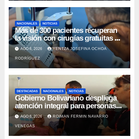
NACIONALES
NOTICIAS
Más de 300 pacientes recuperan
la visión con cirugías gratuitas de
cataratas en Zulia
AGO 6, 2026
YENTZA JOSEFINA OCHOA
RODRÍGUEZ
DESTACADAS
NACIONALES
NOTICIAS
Gobierno Bolivariano despliega
atención integral para personas
con discapacidad en
AGO 6, 2026
ROIMAN FERMIN NAVARRO
campamentos de La Guaira
VENEGAS