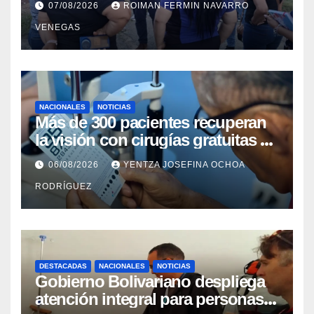
07/08/2026
ROIMAN FERMIN NAVARRO
del Centro Psicofamiliar El Niño y
VENEGAS
el Mar
NACIONALES
NOTICIAS
Más de 300 pacientes recuperan
la visión con cirugías gratuitas de
cataratas en Zulia
06/08/2026
YENTZA JOSEFINA OCHOA
RODRÍGUEZ
DESTACADAS
NACIONALES
NOTICIAS
Gobierno Bolivariano despliega
atención integral para personas