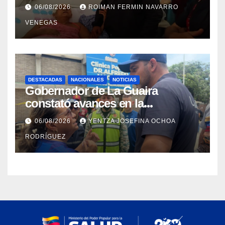
con discapacidad en
06/08/2026
ROIMAN FERMIN NAVARRO
campamentos de La Guaira
VENEGAS
DESTACADAS
NACIONALES
NOTICIAS
Gobernador de La Guaira
constató avances en la
rehabilitación del Hospitalito de
06/08/2026
YENTZA JOSEFINA OCHOA
Catia la Mar
RODRÍGUEZ