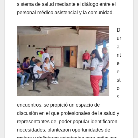
sistema de salud mediante el diálogo entre el
personal médico asistencial y la comunidad.
D
ur
a
nt
e
e
st
o
s
encuentros, se propició un espacio de
discusión en el que profesionales de la salud y
representantes del poder popular identificaron
necesidades, plantearon oportunidades de