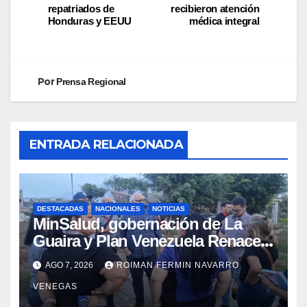
repatriados de
recibieron atención
Honduras y EEUU
médica integral
Por
Prensa Regional
ENTRADA RELACIONADA
DESTACADAS
NACIONALES
NOTICIAS
MinSalud, gobernación de La
Guaira y Plan Venezuela Renace
iniciaron la rehabilitación integral
AGO 7, 2026
ROIMAN FERMIN NAVARRO
del Centro Psicofamiliar El Niño y
VENEGAS
el Mar