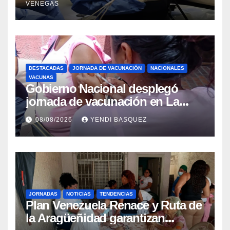
VENEGAS
beneficiar a cientos de pacientes
DESTACADAS
JORNADA DE VACUNACIÓN
NACIONALES
VACUNAS
Gobierno Nacional desplegó
jornada de vacunación en La
Guaira para garantizar protección
08/08/2026
YENDI BASQUEZ
epidemiológica
JORNADAS
NOTICIAS
TENDENCIAS
Plan Venezuela Renace y Ruta de
la Aragüeñidad garantizan