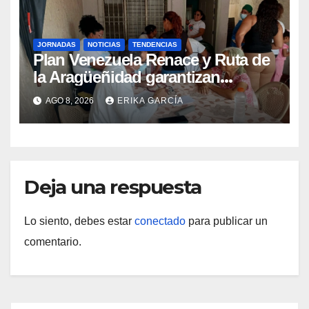
JORNADAS
NOTICIAS
TENDENCIAS
Plan Venezuela Renace y Ruta de
la Aragüeñidad garantizan
atención médica integral en
AGO 8, 2026
ERIKA GARCÍA
Aragua
Deja una respuesta
Lo siento, debes estar
conectado
para publicar un
comentario.