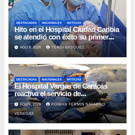
DESTACADAS
NACIONALES
NOTICIAS
Hito en el Hospital Ciudad Caribia
se atendió con éxito su primer
parto gemelar
AGO 9, 2026
YENDI BASQUEZ
DESTACADAS
NACIONALES
NOTICIAS
El Hospital Vargas de Caracas
reactiva el servicio de
Colangiopancreatografía
AGO 9, 2026
ROIMAN FERMIN NAVARRO
Retrógrada Endoscópica para
VENEGAS
beneficiar a cientos de pacientes