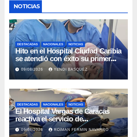
NOTICIAS
DESTACADAS
NACIONALES
NOTICIAS
Hito en el Hospital Ciudad Caribia
se atendió con éxito su primer
parto gemelar
09/08/2026
YENDI BASQUEZ
DESTACADAS
NACIONALES
NOTICIAS
El Hospital Vargas de Caracas
reactiva el servicio de
Colangiopancreatografía
09/08/2026
ROIMAN FERMIN NAVARRO
Retrógrada Endoscópica para