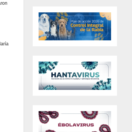
aron
aría