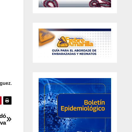
guez.
ndó
lva