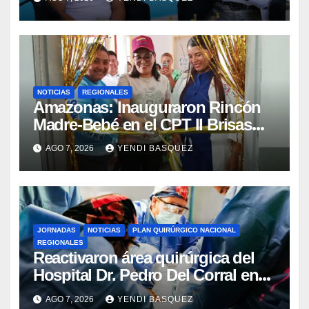
NOTICIAS
REGIONALES
​Amazonas: Inauguraron Rincón
Madre-Bebé en el CPT II Brisas
del Aeropuerto ​Inauguraron
AGO 7, 2026
YENDI BASQUEZ
Rincón
JORNADAS
NOTICIAS
PLAN QUIRÚRGICO NACIONAL
REGIONALES
Reactivaron área quirúrgica del
Hospital Dr. Pedro Del Corral en
Guárico
AGO 7, 2026
YENDI BASQUEZ