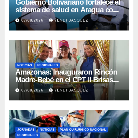
Gobierno Bolivariano fortalece el
sistema de salud en Aragua con
la reinauguración del CDI La
07/08/2026
YENDI BASQUEZ
Mora
NOTICIAS
REGIONALES
​Amazonas: Inauguraron Rincón
Madre-Bebé en el CPT II Brisas
del Aeropuerto ​Inauguraron
07/08/2026
YENDI BASQUEZ
Rincón
JORNADAS
NOTICIAS
PLAN QUIRÚRGICO NACIONAL
REGIONALES