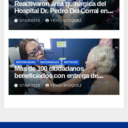
Reactivaron área quirúrgica del
Hospital Dr. Pedro Del Corral en
Guárico
07/08/2026
YENDI BASQUEZ
DESTACADAS
NACIONALES
NOTICIAS
Más de 100 ciudadanos
beneficiados con entrega de
prótesis auditivas en el Centro de
07/08/2026
YENDI BASQUEZ
Rehabilitación J.J. Arvelo