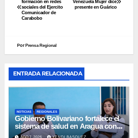
formación en redes
Venezuela Mujer dice
sociales del Ejercito
presente en Guárico
Comunicador de
Carabobo
Por
Prensa Regional
ENTRADA RELACIONADA
NOTICIAS
REGIONALES
Gobierno Bolivariano fortalece el
sistema de salud en Aragua con
la reinauguración del CDI La Mora
AGO 7, 2026
YENDI BASQUEZ