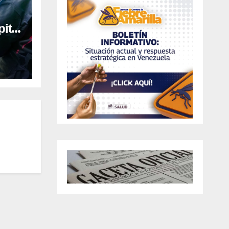
ital
al en