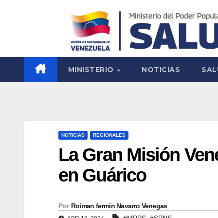
MINISTERIO
NOTICIAS
SAL
NOTICIAS
REGIONALES
La Gran Misión Vene
en Guárico
Por
Roiman fermin Navarro Venegas
,
#MPPS
#SPNS