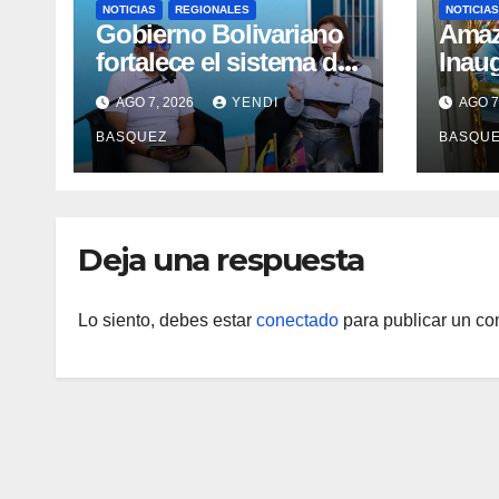
NOTICIAS
REGIONALES
NOTICIAS
Gobierno Bolivariano
​Ama
fortalece el sistema de
Inau
salud en Aragua con la
Madr
AGO 7, 2026
YENDI
AGO 7
reinauguración del CDI
II Br
BASQUEZ
BASQU
La Mora
Aerop
Inau
Deja una respuesta
Lo siento, debes estar
conectado
para publicar un co