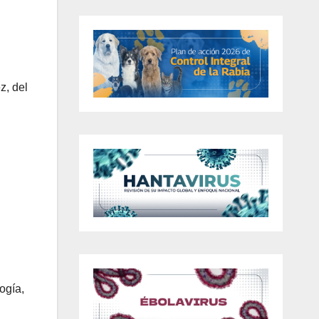
z, del
ogía,