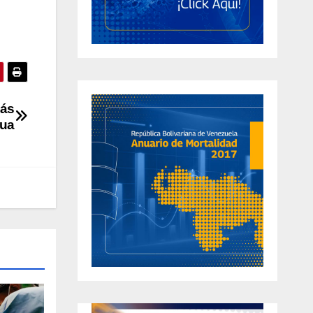
más
gua