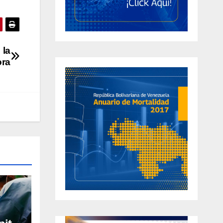
 la
ora