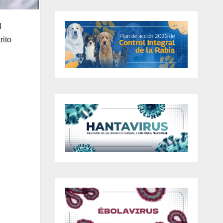
l
rito