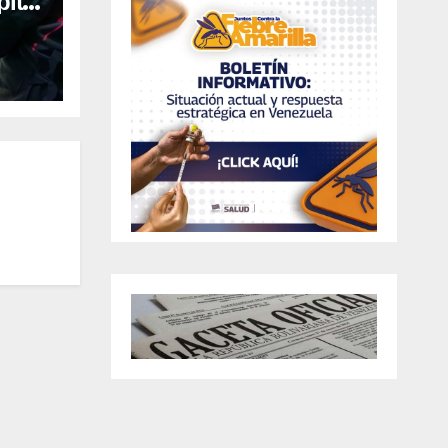
ital
al en