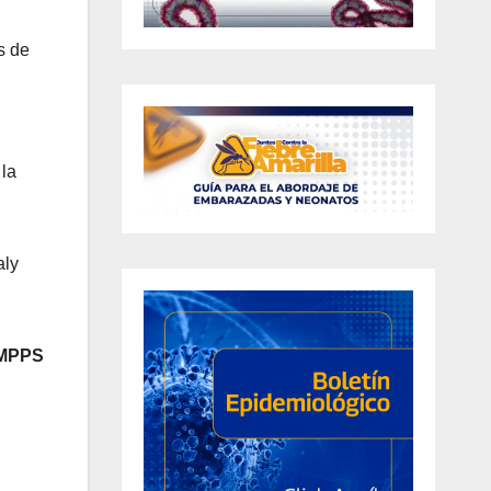
s de
 la
aly
 MPPS