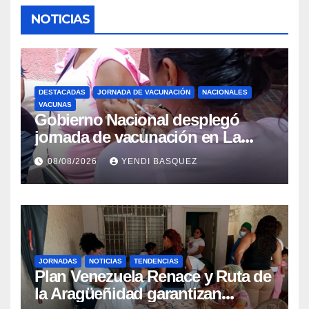
NOTICIAS
DESTACADAS
JORNADA DE VACUNACIÓN
NACIONALES
VACUNAS
Gobierno Nacional desplegó
jornada de vacunación en La
Guaira para garantizar protección
08/08/2026
YENDI BASQUEZ
epidemiológica
JORNADAS
NOTICIAS
TENDENCIAS
Plan Venezuela Renace y Ruta de
la Aragüeñidad garantizan