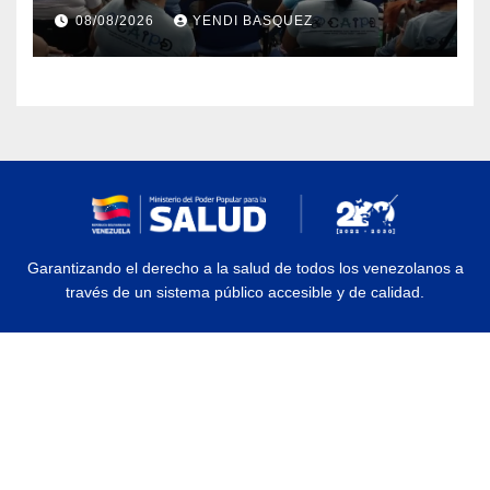
atención a personas con
08/08/2026
YENDI BASQUEZ
discapacidad
Garantizando el derecho a la salud de todos los venezolanos a
través de un sistema público accesible y de calidad.