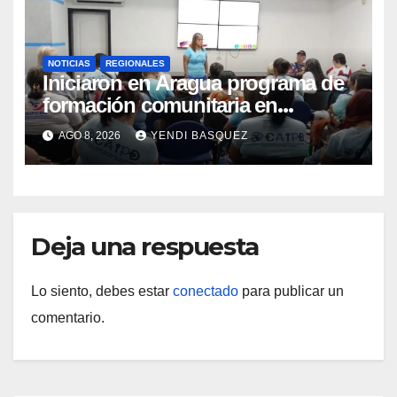
NOTICIAS
REGIONALES
Iniciaron en Aragua programa de
formación comunitaria en
atención a personas con
AGO 8, 2026
YENDI BASQUEZ
discapacidad
Deja una respuesta
Lo siento, debes estar
conectado
para publicar un
comentario.