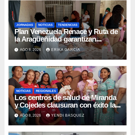
JORNADAS
NOTICIAS
TENDENCIAS
Plan Venezuela Renace y Ruta de
la Aragüeñidad garantizan
atención médica integral en
AGO 8, 2026
ERIKA GARCÍA
Aragua
NOTICIAS
REGIONALES
Los centros de salud de Miranda
y Cojedes clausuran con éxito la
Semana Mundial de la Lactancia
AGO 8, 2026
YENDI BASQUEZ
Materna