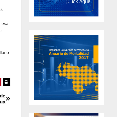
as
inesa
o
llano
 de
gua