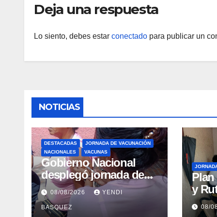
Deja una respuesta
Lo siento, debes estar
conectado
para publicar un co
NOTICIAS
DESTACADAS
JORNADA DE VACUNACIÓN
NACIONALES
VACUNAS
Gobierno Nacional
JORNAD
desplegó jornada de
Plan
vacunación en La
y Rut
08/08/2026
YENDI
Guaira para garantizar
Arag
08/0
BASQUEZ
protección
gara