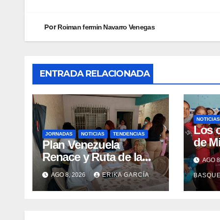
Por
Roiman fermin Navarro Venegas
ENTRADA RELACIONADA
NOTICIAS
Los 
JORNADAS
NOTICIAS
TENDENCIAS
de M
Plan Venezuela
claus
Renace y Ruta de la
AGO 8
Sema
Aragüeñidad
AGO 8, 2026
ERIKA GARCÍA
BASQU
Lact
garantizan atención
médica integral en
Aragua