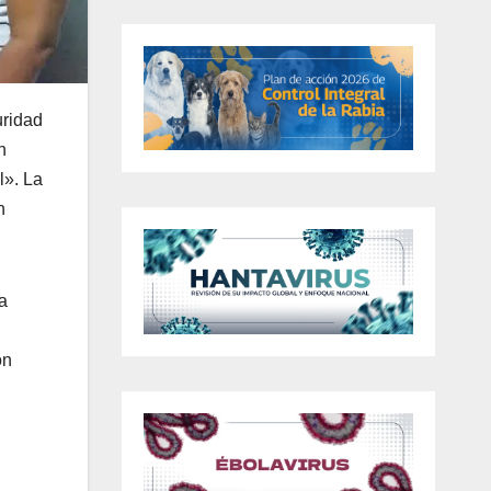
uridad
n
l». La
n
la
ón