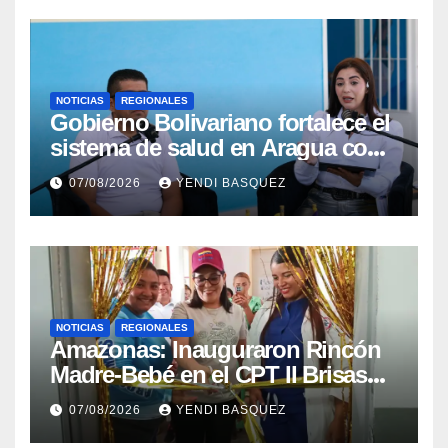
NOTICIAS
REGIONALES
Gobierno Bolivariano fortalece el
sistema de salud en Aragua con
la reinauguración del CDI La
07/08/2026
YENDI BASQUEZ
Mora
NOTICIAS
REGIONALES
​Amazonas: Inauguraron Rincón
Madre-Bebé en el CPT II Brisas
del Aeropuerto ​Inauguraron
07/08/2026
YENDI BASQUEZ
Rincón