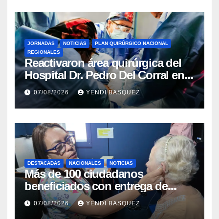
JORNADAS
NOTICIAS
PLAN QUIRÚRGICO NACIONAL
REGIONALES
Reactivaron área quirúrgica del
Hospital Dr. Pedro Del Corral en
Guárico
07/08/2026
YENDI BASQUEZ
DESTACADAS
NACIONALES
NOTICIAS
Más de 100 ciudadanos
beneficiados con entrega de
prótesis auditivas en el Centro de
07/08/2026
YENDI BASQUEZ
Rehabilitación J.J. Arvelo