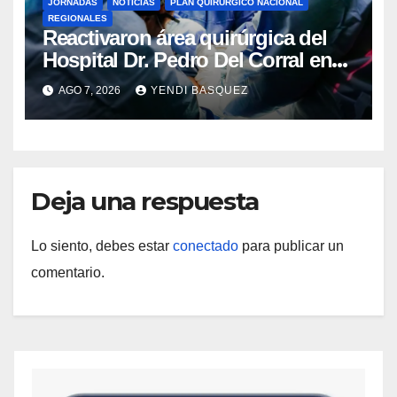
JORNADAS
NOTICIAS
PLAN QUIRÚRGICO NACIONAL
REGIONALES
Reactivaron área quirúrgica del
Hospital Dr. Pedro Del Corral en
Guárico
AGO 7, 2026
YENDI BASQUEZ
Deja una respuesta
Lo siento, debes estar
conectado
para publicar un
comentario.