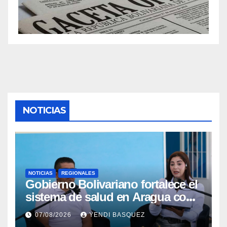
NOTICIAS
NOTICIAS
REGIONALES
Gobierno Bolivariano fortalece el
sistema de salud en Aragua con
la reinauguración del CDI La
07/08/2026
YENDI BASQUEZ
Mora