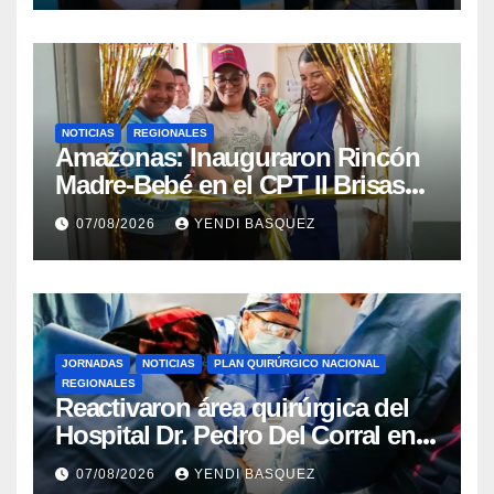
NOTICIAS
REGIONALES
​Amazonas: Inauguraron Rincón
Madre-Bebé en el CPT II Brisas
del Aeropuerto ​Inauguraron
07/08/2026
YENDI BASQUEZ
Rincón
JORNADAS
NOTICIAS
PLAN QUIRÚRGICO NACIONAL
REGIONALES
Reactivaron área quirúrgica del
Hospital Dr. Pedro Del Corral en
Guárico
07/08/2026
YENDI BASQUEZ