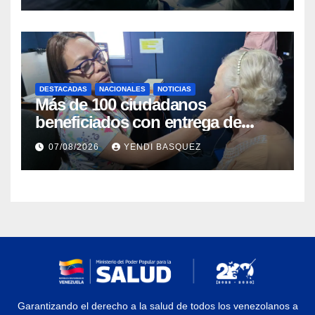
DESTACADAS
NACIONALES
NOTICIAS
Más de 100 ciudadanos
beneficiados con entrega de
prótesis auditivas en el Centro de
07/08/2026
YENDI BASQUEZ
Rehabilitación J.J. Arvelo
Garantizando el derecho a la salud de todos los venezolanos a