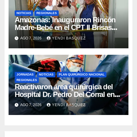
NOTICIAS
REGIONALES
​Amazonas: Inauguraron Rincón
Madre-Bebé en el CPT II Brisas
del Aeropuerto ​Inauguraron
AGO 7, 2026
YENDI BASQUEZ
Rincón
JORNADAS
NOTICIAS
PLAN QUIRÚRGICO NACIONAL
REGIONALES
Reactivaron área quirúrgica del
Hospital Dr. Pedro Del Corral en
Guárico
AGO 7, 2026
YENDI BASQUEZ