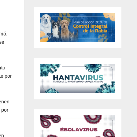
rió,
se
ito
te por
ienen
 por
en