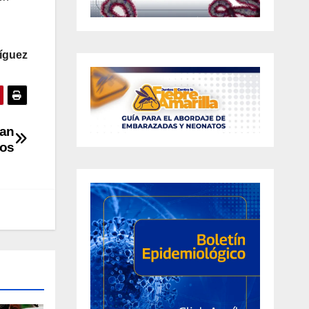
íguez
uan
ros