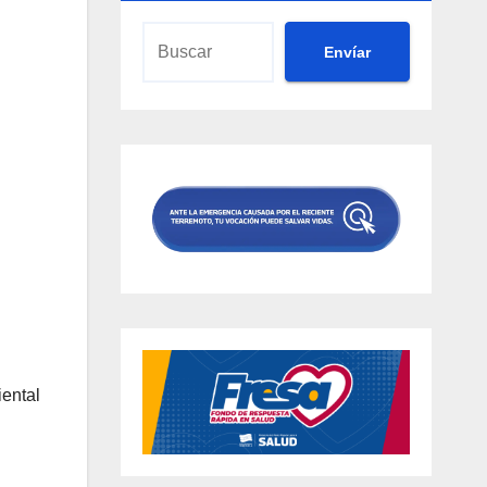
Envíar
iental