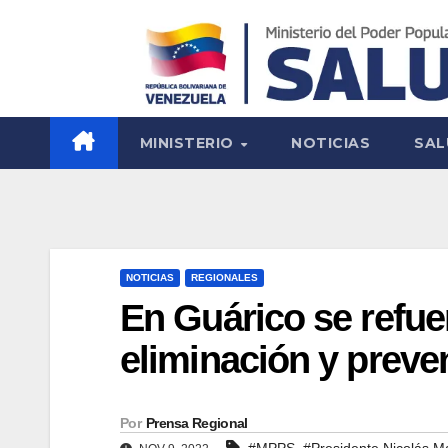
MINISTERIO
NOTICIAS
SAL
NOTICIAS
REGIONALES
En Guárico se refue
eliminación y preve
Por
Prensa Regional
,
#MPPS
#Presidente Nicolás M