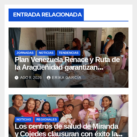
ENTRADA RELACIONADA
JORNADAS
NOTICIAS
TENDENCIAS
Plan Venezuela Renace y Ruta de
la Aragüeñidad garantizan
atención médica integral en
AGO 8, 2026
ERIKA GARCÍA
Aragua
NOTICIAS
REGIONALES
Los centros de salud de Miranda
y Cojedes clausuran con éxito la