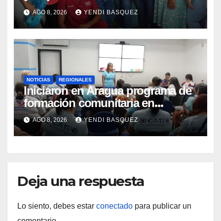
Semana Mundial de la Lactancia
AGO 8, 2026
YENDI BASQUEZ
Materna
NOTICIAS
REGIONALES
Iniciaron en Aragua programa de
formación comunitaria en
atención a personas con
AGO 8, 2026
YENDI BASQUEZ
discapacidad
Deja una respuesta
Lo siento, debes estar
conectado
para publicar un
comentario.