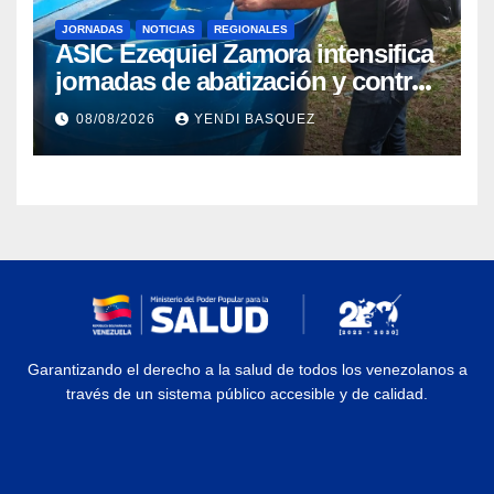
JORNADAS
NOTICIAS
REGIONALES
ASIC Ezequiel Zamora intensifica
jornadas de abatización y control
de vectores en comunidades del
08/08/2026
YENDI BASQUEZ
Guárico
Garantizando el derecho a la salud de todos los venezolanos a
través de un sistema público accesible y de calidad.