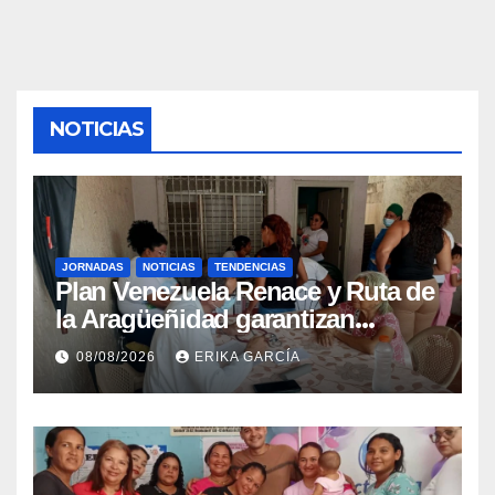
NOTICIAS
JORNADAS
NOTICIAS
TENDENCIAS
Plan Venezuela Renace y Ruta de
la Aragüeñidad garantizan
atención médica integral en
08/08/2026
ERIKA GARCÍA
Aragua