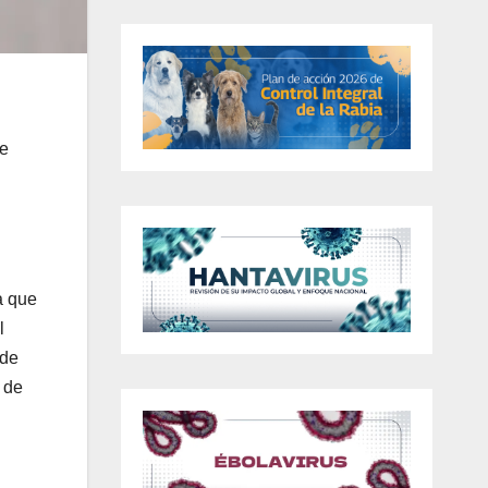
de
a que
l
 de
 de