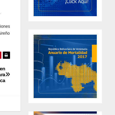
a
ciones
aireño
 en
ara
ica