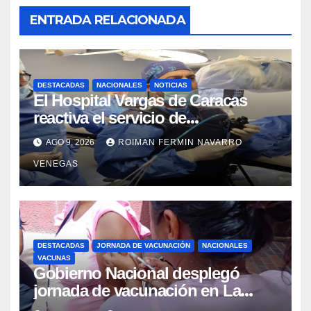
ENTRADA RELACIONADA
DESTACADAS
NACIONALES
NOTICIAS
El Hospital Vargas de Caracas
reactiva el servicio de
Colangiopancreatografía
AGO 9, 2026
ROIMAN FERMIN NAVARRO
Retrógrada Endoscópica para
VENEGAS
beneficiar a cientos de pacientes
DESTACADAS
JORNADA DE VACUNACIÓN
NACIONALES
VACUNAS
Gobierno Nacional desplegó
jornada de vacunación en La
Guaira para garantizar protección