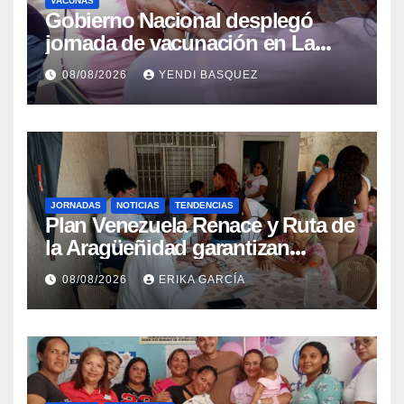
VACUNAS
Gobierno Nacional desplegó
jornada de vacunación en La
Guaira para garantizar protección
08/08/2026
YENDI BASQUEZ
epidemiológica
JORNADAS
NOTICIAS
TENDENCIAS
Plan Venezuela Renace y Ruta de
la Aragüeñidad garantizan
atención médica integral en
08/08/2026
ERIKA GARCÍA
Aragua