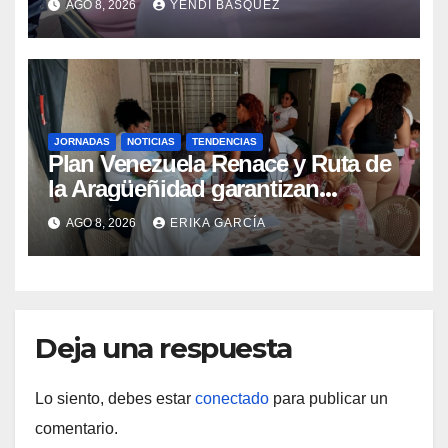
AGO 8, 2026
YENDI BASQUEZ
epidemiológica
JORNADAS
NOTICIAS
TENDENCIAS
Plan Venezuela Renace y Ruta de
la Aragüeñidad garantizan
atención médica integral en
AGO 8, 2026
ERIKA GARCÍA
Aragua
Deja una respuesta
Lo siento, debes estar
conectado
para publicar un
comentario.