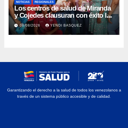
NOTICIAS
REGIONALES
Los centros de salud de Miranda
y Cojedes clausuran con éxito la
Semana Mundial de la Lactancia
08/08/2026
YENDI BASQUEZ
Materna
Garantizando el derecho a la salud de todos los venezolanos a
través de un sistema público accesible y de calidad.