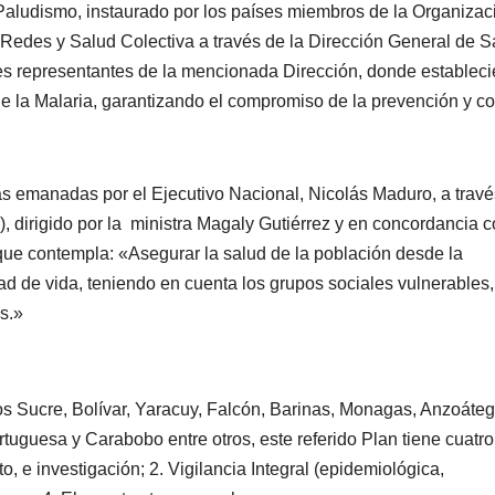
Paludismo, instaurado por los países miembros de la Organizac
 Redes y Salud Colectiva a través de la Dirección General de S
tes representantes de la mencionada Dirección, donde estableci
e la Malaria, garantizando el compromiso de la prevención y co
cas emanadas por el Ejecutivo Nacional, Nicolás Maduro, a trav
, dirigido por la ministra Magaly Gutiérrez y en concordancia c
 que contempla: «Asegurar la salud de la población desde la
ad de vida, teniendo en cuenta los grupos sociales vulnerables,
es.»
os Sucre, Bolívar, Yaracuy, Falcón, Barinas, Monagas, Anzoáteg
rtuguesa y Carabobo entre otros, este referido Plan tiene cuatro
, e investigación; 2. Vigilancia Integral (epidemiológica,