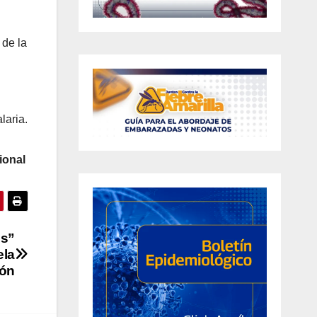
 de la
laria.
ional
es”
ela
cón