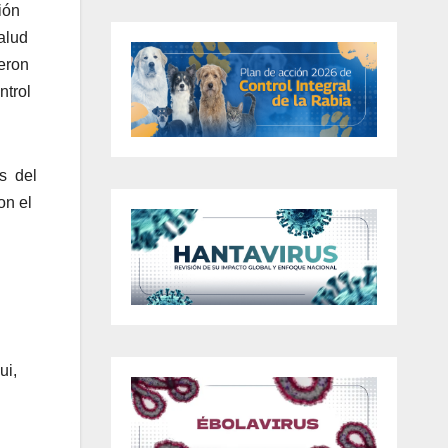
ión
alud
eron
ntrol
és del
on el
ui,