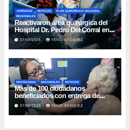
JORNADAS
NOTICIAS
PLAN QUIRÚRGICO NACIONAL
REGIONALES
Reactivaron área quirúrgica del
Hospital Dr. Pedro Del Corral en
Guárico
07/08/2026
YENDI BASQUEZ
DESTACADAS
NACIONALES
NOTICIAS
Más de 100 ciudadanos
beneficiados con entrega de
prótesis auditivas en el Centro de
07/08/2026
YENDI BASQUEZ
Rehabilitación J.J. Arvelo