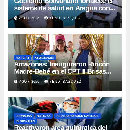
Gobierno Bolivariano fortalece el
sistema de salud en Aragua con
la reinauguración del CDI La Mora
AGO 7, 2026
YENDI BASQUEZ
NOTICIAS
REGIONALES
​Amazonas: Inauguraron Rincón
Madre-Bebé en el CPT II Brisas
del Aeropuerto ​Inauguraron
AGO 7, 2026
YENDI BASQUEZ
Rincón
JORNADAS
NOTICIAS
PLAN QUIRÚRGICO NACIONAL
REGIONALES
Reactivaron área quirúrgica del