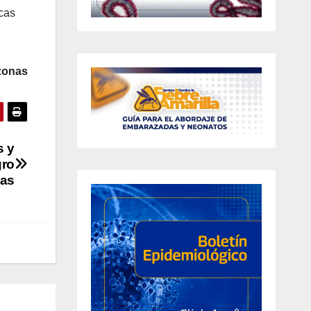
icas
zonas
s y
gro
as