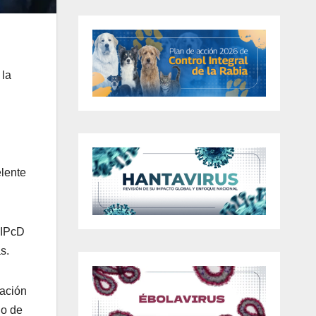
 la
elente
SIPcD
s.
mación
io de