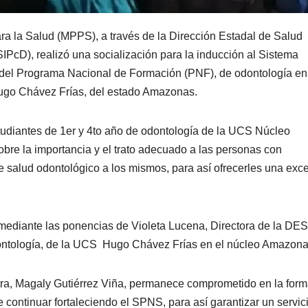
ara la Salud (MPPS), a través de la Dirección Estadal de Salud
PcD), realizó una socialización para la inducción al Sistema
 del Programa Nacional de Formación (PNF), de odontología en
Hugo Chávez Frías, del estado Amazonas.
studiantes de 1er y 4to año de odontología de la UCS Núcleo
bre la importancia y el trato adecuado a las personas con
e salud odontológico a los mismos, para así ofrecerles una exc
mediante las ponencias de Violeta Lucena, Directora de la DE
ontología, de la UCS Hugo Chávez Frías en el núcleo Amazona
stra, Magaly Gutiérrez Viña, permanece comprometido en la for
e continuar fortaleciendo el SPNS, para así garantizar un servic