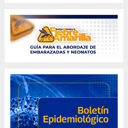
Comprehensive Review of its Efficacy in
Weight Loss» [vcf633jry]
«Apple Cider Vinegar Gummies: A Promising
Aid in Weight Loss Journey» [5f2mzdmlv]
Apple Cider Vinegar and Baking Soda for
Weight Loss: Effective Methods for Seniors
Over 60 [sudaoeabb]
Apple Cider Vinegar Recipe for Weight Loss: 7
Homemade Solutions for College Students
[fn6b88g52]
Apple Cider Vinegar Shot Recipe for Weight
Loss: Top 3 Methods Recommended for
Diabetics [9fjyaornd]
Are Bliss Max + Keto ACV Gummies the Secret
to Effective Weight Loss? A Comprehensive
Review [uzogi9kio]
Exploring the Potential of CBD Gummies for