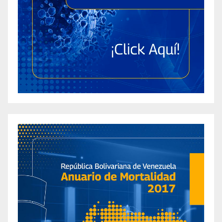
Weight Loss [oipqo3mp2]
The Impact of CBD Gummies on Weight Loss
[lwydw3mk4]
Are Gummies Safe for Weight Loss? An In-
Depth Analysis [12h5m7ktg]
Are Keto Gummies a Scam? Let’s Dig Into the
Truth About Prohealth Keto ACV Gummies!
[k3oyhxdyc]
Are Liberty Bites Keto ACV Gummies Legit?
The Complete Inside Scoop About These
Popular Apple Cider Vinegar Supplements
[7aszleoo1]
Are there Real Weight Loss Results with
Fitspresso Java Burn Coffee Loophole?
[i1bct3jog]
Effectively Shedding Pounds: Discover the Best