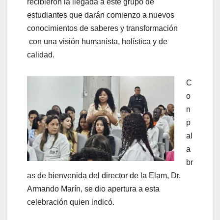
recibieron la llegada a este grupo de
estudiantes que darán comienzo a nuevos
conocimientos de saberes y transformación
con una visión humanista, holística y de
calidad.
C
o
n
p
al
a
br
as de bienvenida del director de la Elam, Dr.
Armando Marín, se dio apertura a esta
celebración quien indicó.