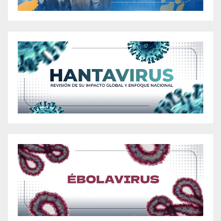
Support Healthy Weight Loss, Detox, Digestion
and Better Sleep? [utmtdsob6]
All Day Slimming Tea Review: Latest Costa
Rican Tea Research for Weight Loss [hiai65gtc]
Alpilean Reviews – Is Ice Hack Hoax or Fake?
Real Weight Loss or Unfounded Claims?
[ifx9ltss3]
Ancient Keto ACV Gummies Review – Is it
Right For You? [7fz60iijl]
Ancient Keto ACV Gummies: Review the
Supplement Ingredient Benefits [0xmx5vyer]
Ancient Keto Ingredients Review: The Latest
Research [tkavsfjrr]
Ancient Keto Review – Should You Buy This
Apple Cider Vinegar Supplement? [3a9x7fm45]
«Apple Cider Vinegar Gummy Supplement: A