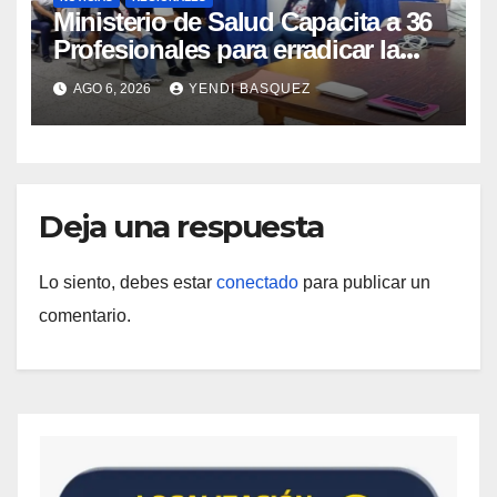
Ministerio de Salud Capacita a 36
Profesionales para erradicar la
Tuberculosis en Yaracuy
AGO 6, 2026
YENDI BASQUEZ
Deja una respuesta
Lo siento, debes estar
conectado
para publicar un
comentario.