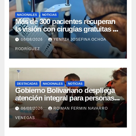
NACIONALES
NOTICIAS
Más de 300 pacientes recuperan
la visión con cirugías gratuitas de
cataratas en Zulia
06/08/2026
YENTZA JOSEFINA OCHOA
RODRÍGUEZ
DESTACADAS
NACIONALES
NOTICIAS
Gobierno Bolivariano despliega
atención integral para personas
con discapacidad en
06/08/2026
ROIMAN FERMIN NAVARRO
campamentos de La Guaira
VENEGAS