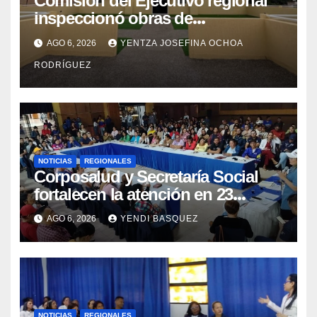
Comisión del Ejecutivo regional
inspeccionó obras de
recuperación en la Maternidad
AGO 6, 2026
YENTZA JOSEFINA OCHOA
Integral Aragua
RODRÍGUEZ
NOTICIAS
REGIONALES
Corposalud y Secretaría Social
fortalecen la atención en 23
municipios
AGO 6, 2026
YENDI BASQUEZ
NOTICIAS
REGIONALES