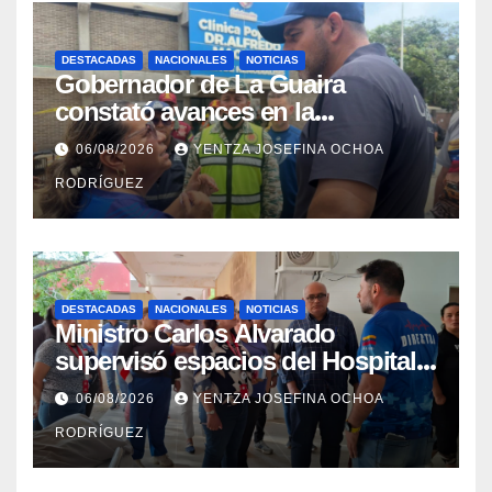
DESTACADAS
NACIONALES
NOTICIAS
Gobernador de La Guaira
constató avances en la
rehabilitación del Hospitalito de
06/08/2026
YENTZA JOSEFINA OCHOA
Catia la Mar
RODRÍGUEZ
DESTACADAS
NACIONALES
NOTICIAS
Ministro Carlos Alvarado
supervisó espacios del Hospital
Dermatológico Dr. Martín Vegas
06/08/2026
YENTZA JOSEFINA OCHOA
en La Guaira
RODRÍGUEZ