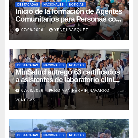
DESTACADAS
NACIONALES
NOTICIAS
Inicio de la formación de Agentes
Comunitarios para Personas con
Discapacidad en el Centro de
07/08/2026
YENDI BASQUEZ
Rehabilitación J.J. Arvelo
DESTACADAS
NACIONALES
NOTICIAS
MinSalud entregó 63 certificados
a asistentes de laboratorio clínico
para garantizar respaldo legal y
07/08/2026
ROIMAN FERMIN NAVARRO
profesional
VENEGAS
DESTACADAS
NACIONALES
NOTICIAS