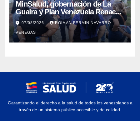
MinSalud, gobernación de La
Guaira y Plan Venezuela Renace
iniciaron la rehabilitación integral
07/08/2026
ROIMAN FERMIN NAVARRO
del Centro Psicofamiliar El Niño y
VENEGAS
el Mar
Garantizando el derecho a la salud de todos los venezolanos a
través de un sistema público accesible y de calidad.