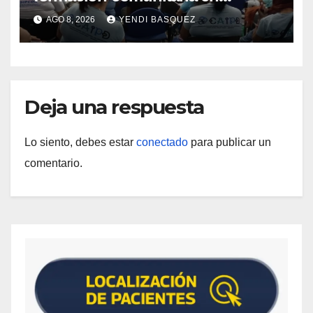
atención a personas con
AGO 8, 2026
YENDI BASQUEZ
discapacidad
Deja una respuesta
Lo siento, debes estar
conectado
para publicar un
comentario.