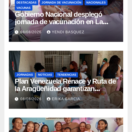
DESTACADAS
JORNADA DE VACUNACIÓN
NACIONALES
VACUNAS
Gobierno Nacional desplegó
jornada de vacunación en La
Guaira para garantizar protección
08/08/2026
YENDI BASQUEZ
epidemiológica
JORNADAS
NOTICIAS
TENDENCIAS
Plan Venezuela Renace y Ruta de
la Aragüeñidad garantizan
atención médica integral en
08/08/2026
ERIKA GARCÍA
Aragua