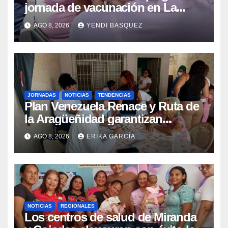
jornada de vacunación en La
Guaira para garantizar protección
AGO 8, 2026
YENDI BASQUEZ
epidemiológica
JORNADAS
NOTICIAS
TENDENCIAS
Plan Venezuela Renace y Ruta de
la Aragüeñidad garantizan
atención médica integral en
AGO 8, 2026
ERIKA GARCÍA
Aragua
NOTICIAS
REGIONALES
Los centros de salud de Miranda