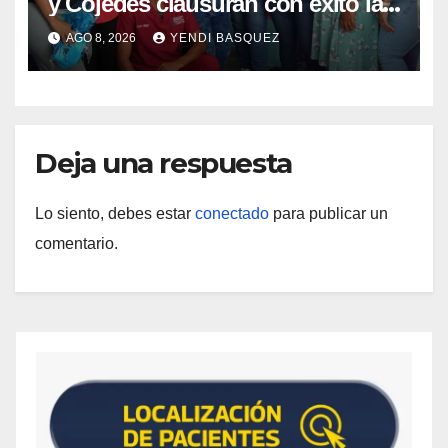
y Cojedes clausuran con éxito la
Semana Mundial de la Lactancia
AGO 8, 2026
YENDI BASQUEZ
Materna
Deja una respuesta
Lo siento, debes estar
conectado
para publicar un
comentario.