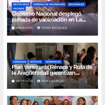
DESTACADAS
JORNADA DE VACUNACIÓN
NACIONALES
VACUNAS
Gobierno Nacional desplegó
jornada de vacunación en La
Guaira para garantizar protección
08/08/2026
YENDI BASQUEZ
epidemiológica
JORNADAS
NOTICIAS
TENDENCIAS
Plan Venezuela Renace y Ruta de
la Aragüeñidad garantizan
atención médica integral en
08/08/2026
ERIKA GARCÍA
Aragua