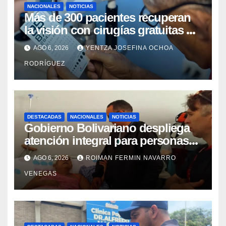
NACIONALES
NOTICIAS
Más de 300 pacientes recuperan
la visión con cirugías gratuitas de
cataratas en Zulia
AGO 6, 2026
YENTZA JOSEFINA OCHOA
RODRÍGUEZ
DESTACADAS
NACIONALES
NOTICIAS
Gobierno Bolivariano despliega
atención integral para personas
con discapacidad en
AGO 6, 2026
ROIMAN FERMIN NAVARRO
campamentos de La Guaira
VENEGAS