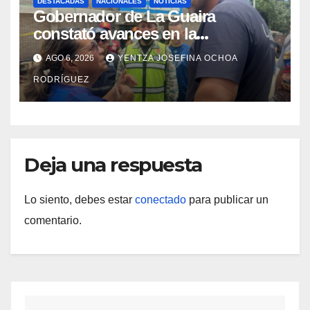
DESTACADAS
NACIONALES
NOTICIAS
Gobernador de La Guaira
constató avances en la
rehabilitación del Hospitalito de
AGO 6, 2026
YENTZA JOSEFINA OCHOA
Catia la Mar
RODRÍGUEZ
Deja una respuesta
Lo siento, debes estar
conectado
para publicar un
comentario.