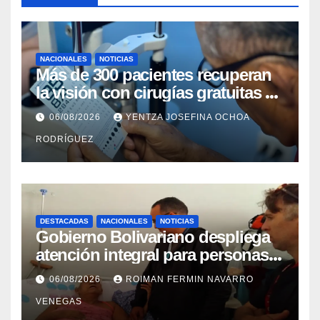
NACIONALES
NOTICIAS
Más de 300 pacientes recuperan
la visión con cirugías gratuitas de
cataratas en Zulia
06/08/2026
YENTZA JOSEFINA OCHOA
RODRÍGUEZ
DESTACADAS
NACIONALES
NOTICIAS
Gobierno Bolivariano despliega
atención integral para personas
con discapacidad en
06/08/2026
ROIMAN FERMIN NAVARRO
campamentos de La Guaira
VENEGAS