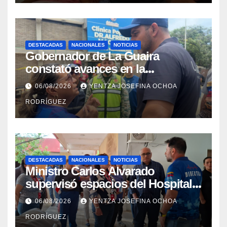
DESTACADAS
NACIONALES
NOTICIAS
Gobernador de La Guaira
constató avances en la
rehabilitación del Hospitalito de
06/08/2026
YENTZA JOSEFINA OCHOA
Catia la Mar
RODRÍGUEZ
DESTACADAS
NACIONALES
NOTICIAS
Ministro Carlos Alvarado
supervisó espacios del Hospital
Dermatológico Dr. Martín Vegas
06/08/2026
YENTZA JOSEFINA OCHOA
en La Guaira
RODRÍGUEZ