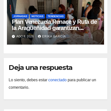
JORNADAS
NOTICIAS
TENDENCIAS
Plan Venezuela Renace y Ruta de
la Aragüeñidad garantizan
atención médica integral en
AGO 8, 2026
ERIKA GARCÍA
Aragua
Deja una respuesta
Lo siento, debes estar
conectado
para publicar un
comentario.