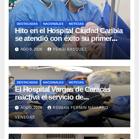
DESTACADAS
NACIONALES
NOTICIAS
Hito en el Hospital Ciudad Caribia
se atendió con éxito su primer
parto gemelar
AGO 9, 2026
YENDI BASQUEZ
DESTACADAS
NACIONALES
NOTICIAS
El Hospital Vargas de Caracas
reactiva el servicio de
Colangiopancreatografía
AGO 9, 2026
ROIMAN FERMIN NAVARRO
Retrógrada Endoscópica para
VENEGAS
beneficiar a cientos de pacientes