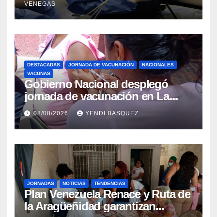
VENEGAS
beneficiar a cientos de pacientes
DESTACADAS
JORNADA DE VACUNACIÓN
NACIONALES
VACUNAS
Gobierno Nacional desplegó
jornada de vacunación en La
Guaira para garantizar protección
08/08/2026
YENDI BASQUEZ
epidemiológica
JORNADAS
NOTICIAS
TENDENCIAS
Plan Venezuela Renace y Ruta de
la Aragüeñidad garantizan