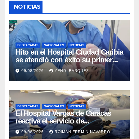
NOTICIAS
DESTACADAS
NACIONALES
NOTICIAS
Hito en el Hospital Ciudad Caribia
se atendió con éxito su primer
parto gemelar
09/08/2026
YENDI BASQUEZ
DESTACADAS
NACIONALES
NOTICIAS
El Hospital Vargas de Caracas
reactiva el servicio de
Colangiopancreatografía
09/08/2026
ROIMAN FERMIN NAVARRO
Retrógrada Endoscópica para