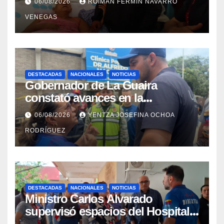
06/08/2026
ROIMAN FERMIN NAVARRO
campamentos de La Guaira
VENEGAS
DESTACADAS
NACIONALES
NOTICIAS
Gobernador de La Guaira
constató avances en la
rehabilitación del Hospitalito de
06/08/2026
YENTZA JOSEFINA OCHOA
Catia la Mar
RODRÍGUEZ
DESTACADAS
NACIONALES
NOTICIAS
Ministro Carlos Alvarado
supervisó espacios del Hospital
Dermatológico Dr. Martín Vegas