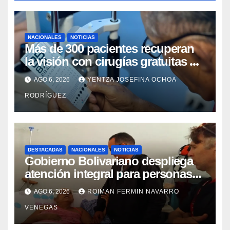
NACIONALES
NOTICIAS
Más de 300 pacientes recuperan
la visión con cirugías gratuitas de
cataratas en Zulia
AGO 6, 2026
YENTZA JOSEFINA OCHOA
RODRÍGUEZ
DESTACADAS
NACIONALES
NOTICIAS
Gobierno Bolivariano despliega
atención integral para personas
con discapacidad en
AGO 6, 2026
ROIMAN FERMIN NAVARRO
campamentos de La Guaira
VENEGAS