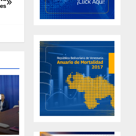
des
d