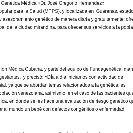
 Genética Médica «Dr. José Gregorio Hernández»
Popular para la Salud (MPPS), y localizada en Guarenas, estad
 y asesoramiento genético de manera diaria y gratuitamente, ofr
pal de la ciudad mirandina, para ofrecer sus servicios a la pobl
isión Médica Cubana, y parte del equipo de Fundagenética, man
estantes, y precisó: «DÍa a día iniciamos con actividad de
tal, ya que se abordan temas relacionados a la genética, es
oblación venezolana, asimismo, en el caso de las pacientes qu
ínica, en donde se les hace una evaluación de riesgo genético q
traer al mundo un bebé con defectos congénitos o enfermedad