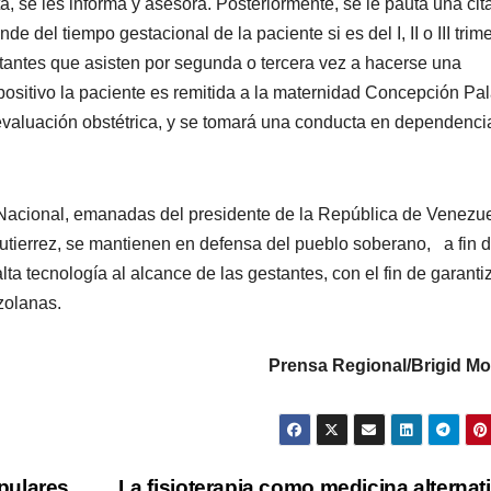
, se les informa y asesora. Posteriormente, se le pauta una cit
 del tiempo gestacional de la paciente si es del I, II o III trime
tantes que asisten por segunda o tercera vez a hacerse una
e positivo la paciente es remitida a la maternidad Concepción Pa
evaluación obstétrica, y se tomará una conducta en dependenci
o Nacional, emanadas del presidente de la República de Venezue
utierrez, se mantienen en defensa del pueblo soberano, a fin 
lta tecnología al alcance de las gestantes, con el fin de garanti
zolanas.
Prensa Regional/Brigid Mo
pulares
La fisioterapia como medicina alternat