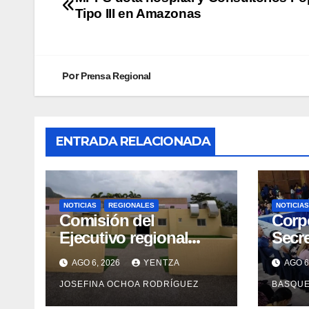
Tipo III en Amazonas
Por
Prensa Regional
ENTRADA RELACIONADA
NOTICIAS
REGIONALES
NOTICIAS
Comisión del
Corp
Ejecutivo regional
Secre
inspeccionó obras de
forta
AGO 6, 2026
YENTZA
AGO 6
recuperación en la
en 2
JOSEFINA OCHOA RODRÍGUEZ
BASQU
Maternidad Integral
Aragua