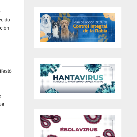
o
ecido
ación
ifestó
e
ue