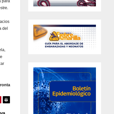
a para
stre.
lacios
a del
la,
de
zar
ronta
iva