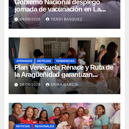
Gobierno Nacional desplegó
jornada de vacunación en La
Guaira para garantizar protección
08/08/2026
YENDI BASQUEZ
epidemiológica
JORNADAS
NOTICIAS
TENDENCIAS
Plan Venezuela Renace y Ruta de
la Aragüeñidad garantizan
atención médica integral en
08/08/2026
ERIKA GARCÍA
Aragua
NOTICIAS
REGIONALES