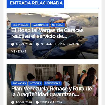
ENTRADA RELACIONADA
DESTACADAS
NACIONALES
NOTICIAS
El Hospital Vargas de Caracas
reactiva el servicio de
Colangiopancreatografía
AGO 9, 2026
ROIMAN FERMIN NAVARRO
Retrógrada Endoscópica para
VENEGAS
beneficiar a cientos de pacientes
JORNADAS
NOTICIAS
TENDENCIAS
Plan Venezuela Renace y Ruta de
la Aragüeñidad garantizan
atención médica integral en
AGO 8, 2026
ERIKA GARCÍA