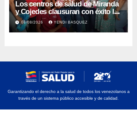
Los centros de salud de Miranda
y Cojedes clausuran con éxito la
Semana Mundial de la Lactancia
08/08/2026
YENDI BASQUEZ
Materna
Garantizando el derecho a la salud de todos los venezolanos a
través de un sistema público accesible y de calidad.