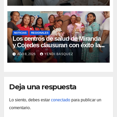
Aragua
NOTICIAS
REGIONALES
Los centros de salud de Miranda
y Cojedes clausuran con éxito la
Semana Mundial de la Lactancia
AGO 8, 2026
YENDI BASQUEZ
Materna
Deja una respuesta
Lo siento, debes estar
conectado
para publicar un
comentario.