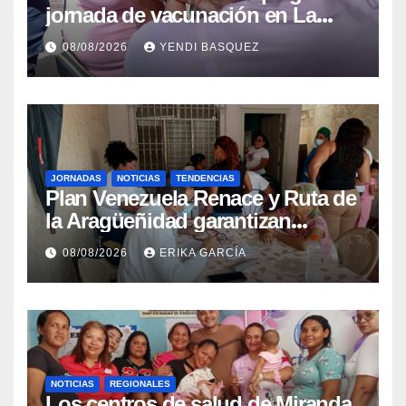
jornada de vacunación en La
Guaira para garantizar protección
08/08/2026
YENDI BASQUEZ
epidemiológica
JORNADAS
NOTICIAS
TENDENCIAS
Plan Venezuela Renace y Ruta de
la Aragüeñidad garantizan
atención médica integral en
08/08/2026
ERIKA GARCÍA
Aragua
NOTICIAS
REGIONALES
Los centros de salud de Miranda