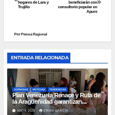
hogares de Lara y
beneficiarán con
Trujillo
consultorio popular en
Apure
Por
Prensa Regional
ENTRADA RELACIONADA
JORNADAS
NOTICIAS
TENDENCIAS
Plan Venezuela Renace y Ruta de
la Aragüeñidad garantizan
atención médica integral en
AGO 8, 2026
ERIKA GARCÍA
Aragua