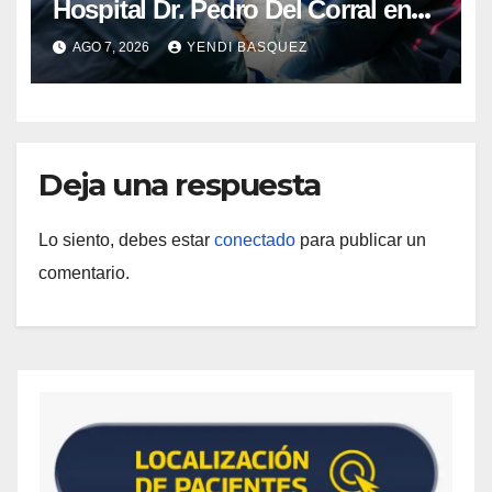
Hospital Dr. Pedro Del Corral en
Guárico
AGO 7, 2026
YENDI BASQUEZ
Deja una respuesta
Lo siento, debes estar
conectado
para publicar un
comentario.