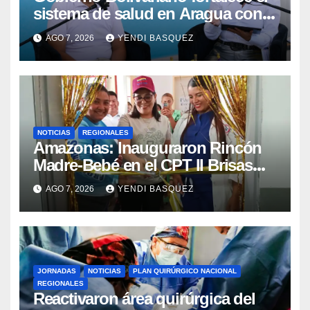
sistema de salud en Aragua con
la reinauguración del CDI La Mora
AGO 7, 2026
YENDI BASQUEZ
NOTICIAS
REGIONALES
​Amazonas: Inauguraron Rincón
Madre-Bebé en el CPT II Brisas
del Aeropuerto ​Inauguraron
AGO 7, 2026
YENDI BASQUEZ
Rincón
JORNADAS
NOTICIAS
PLAN QUIRÚRGICO NACIONAL
REGIONALES
Reactivaron área quirúrgica del