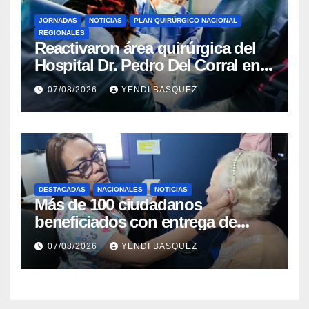
JORNADAS
NOTICIAS
PLAN QUIRÚRGICO NACIONAL
REGIONALES
Reactivaron área quirúrgica del
Hospital Dr. Pedro Del Corral en
Guárico
07/08/2026
YENDI BASQUEZ
DESTACADAS
NACIONALES
NOTICIAS
Más de 100 ciudadanos
beneficiados con entrega de
prótesis auditivas en el Centro de
07/08/2026
YENDI BASQUEZ
Rehabilitación J.J. Arvelo