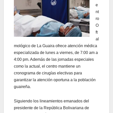
e
nt
ro
O
ft
al
mológico de La Guaira ofrece atención médica
especializada de lunes a viernes, de 7:00 am a
4:00 pm. Además de las jornadas especiales
como la actual, el centro mantiene un
cronograma de cirugías electivas para
garantizar la atención oportuna a la población
guaireña.
Siguiendo los lineamientos emanados del
presidente de la República Bolivariana de