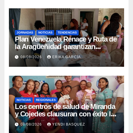
JORNADAS
NOTICIAS
TENDENCIAS
Plan Venezuela Renace y Ruta de
la Aragüeñidad garantizan
atención médica integral en
08/08/2026
ERIKA GARCÍA
Aragua
NOTICIAS
REGIONALES
Los centros de salud de Miranda
y Cojedes clausuran con éxito la
Semana Mundial de la Lactancia
08/08/2026
YENDI BASQUEZ
Materna