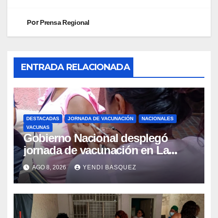
Por
Prensa Regional
ENTRADA RELACIONADA
DESTACADAS
JORNADA DE VACUNACIÓN
NACIONALES
VACUNAS
Gobierno Nacional desplegó
jornada de vacunación en La
Guaira para garantizar protección
AGO 8, 2026
YENDI BASQUEZ
epidemiológica