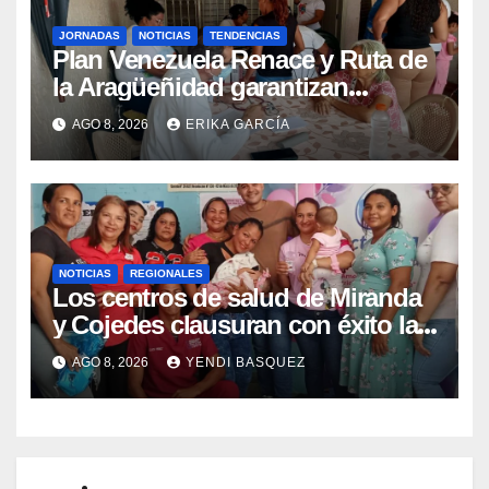
JORNADAS
NOTICIAS
TENDENCIAS
Plan Venezuela Renace y Ruta de
la Aragüeñidad garantizan
atención médica integral en
AGO 8, 2026
ERIKA GARCÍA
Aragua
NOTICIAS
REGIONALES
Los centros de salud de Miranda
y Cojedes clausuran con éxito la
Semana Mundial de la Lactancia
AGO 8, 2026
YENDI BASQUEZ
Materna