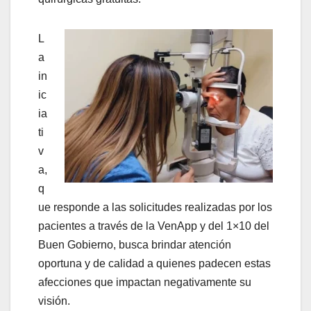
L
a
in
ic
ia
ti
v
a,
q
ue responde a las solicitudes realizadas por los
pacientes a través de la VenApp y del 1×10 del
Buen Gobierno, busca brindar atención
oportuna y de calidad a quienes padecen estas
afecciones que impactan negativamente su
visión.