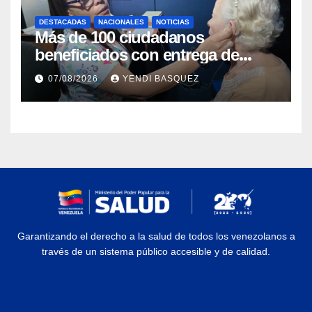
DESTACADAS
NACIONALES
NOTICIAS
Más de 100 ciudadanos
beneficiados con entrega de
prótesis auditivas en el Centro de
07/08/2026
YENDI BASQUEZ
Rehabilitación J.J. Arvelo
Garantizando el derecho a la salud de todos los venezolanos a
través de un sistema público accesible y de calidad.