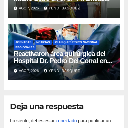
del Aeropuerto ​Inauguraron
AGO 7, 2026
YENDI BASQUEZ
Rincón
JORNADAS
NOTICIAS
PLAN QUIRÚRGICO NACIONAL
REGIONALES
Reactivaron área quirúrgica del
Hospital Dr. Pedro Del Corral en
Guárico
AGO 7, 2026
YENDI BASQUEZ
Deja una respuesta
Lo siento, debes estar
conectado
para publicar un