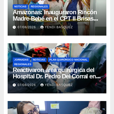
NOTICIAS
REGIONALES
​Amazonas: Inauguraron Rincón
Madre-Bebé en el CPT II Brisas
del Aeropuerto ​Inauguraron
07/08/2026
YENDI BASQUEZ
Rincón
JORNADAS
NOTICIAS
PLAN QUIRÚRGICO NACIONAL
REGIONALES
Reactivaron área quirúrgica del
Hospital Dr. Pedro Del Corral en
Guárico
07/08/2026
YENDI BASQUEZ