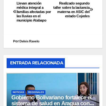
Llevan atención
Realizado segundo
médica integral a
taller sobre la lactancia
familias afectadas por
materna en ASIC del
las lluvias en el
estado Cojedes
municipio Atabapo
Por
Delvis Ravelo
ENTRADA RELACIONADA
NOTICIAS
REGIONALES
Gobierno Bolivariano fortalece el
sistema de salud en Aragua con