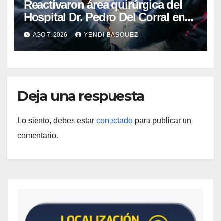
Reactivaron área quirúrgica del
Hospital Dr. Pedro Del Corral en
Guárico
AGO 7, 2026
YENDI BASQUEZ
Deja una respuesta
Lo siento, debes estar
conectado
para publicar un
comentario.