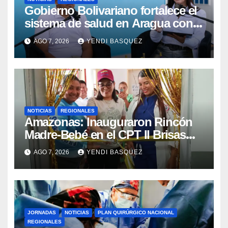
Gobierno Bolivariano fortalece el
sistema de salud en Aragua con
la reinauguración del CDI La Mora
AGO 7, 2026
YENDI BASQUEZ
NOTICIAS
REGIONALES
​Amazonas: Inauguraron Rincón
Madre-Bebé en el CPT II Brisas
del Aeropuerto ​Inauguraron
AGO 7, 2026
YENDI BASQUEZ
Rincón
JORNADAS
NOTICIAS
PLAN QUIRÚRGICO NACIONAL
REGIONALES