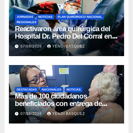
JORNADAS
NOTICIAS
PLAN QUIRÚRGICO NACIONAL
REGIONALES
Reactivaron área quirúrgica del
Hospital Dr. Pedro Del Corral en
Guárico
07/08/2026
YENDI BASQUEZ
DESTACADAS
NACIONALES
NOTICIAS
Más de 100 ciudadanos
beneficiados con entrega de
prótesis auditivas en el Centro de
07/08/2026
YENDI BASQUEZ
Rehabilitación J.J. Arvelo