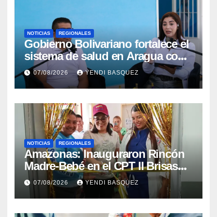
NOTICIAS
REGIONALES
Gobierno Bolivariano fortalece el
sistema de salud en Aragua con
la reinauguración del CDI La
07/08/2026
YENDI BASQUEZ
Mora
NOTICIAS
REGIONALES
​Amazonas: Inauguraron Rincón
Madre-Bebé en el CPT II Brisas
del Aeropuerto ​Inauguraron
07/08/2026
YENDI BASQUEZ
Rincón