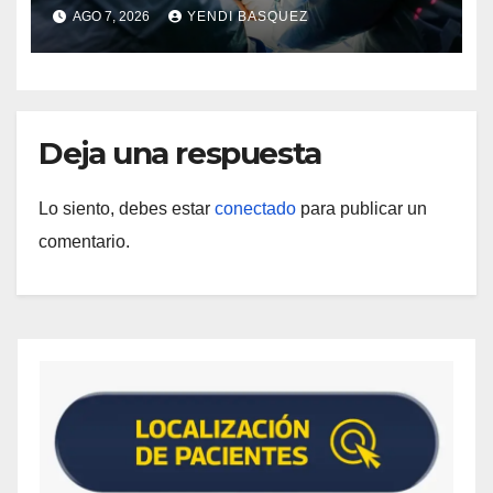
Guárico
AGO 7, 2026
YENDI BASQUEZ
Deja una respuesta
Lo siento, debes estar
conectado
para publicar un
comentario.