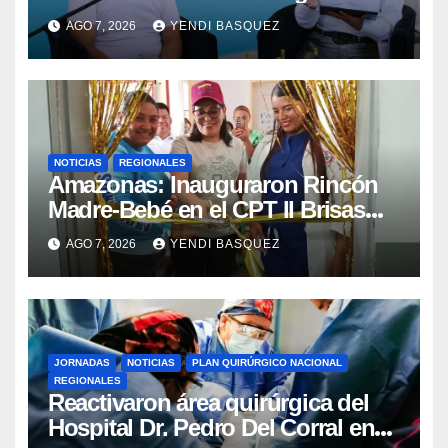
la reinauguración del CDI La Mora
AGO 7, 2026
YENDI BASQUEZ
NOTICIAS
REGIONALES
​Amazonas: Inauguraron Rincón
Madre-Bebé en el CPT II Brisas
del Aeropuerto ​Inauguraron
AGO 7, 2026
YENDI BASQUEZ
Rincón
JORNADAS
NOTICIAS
PLAN QUIRÚRGICO NACIONAL
REGIONALES
Reactivaron área quirúrgica del
Hospital Dr. Pedro Del Corral en