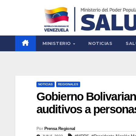
MINISTERIO
NOTICIAS
SAL
NOTICIAS
REGIONALES
Gobierno Bolivaria
auditivos a persona
Por
Prensa Regional
,
#MPPS
#Presidente Nicolás M