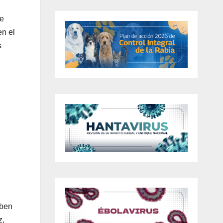
se
en el
s
eben
z,