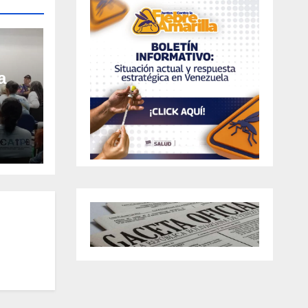
a
aria