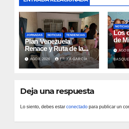
NOTICIAS
Los 
JORNADAS
NOTICIAS
TENDENCIAS
de M
Plan Venezuela
claus
Renace y Ruta de la
AGO 8
Sema
Aragüeñidad
AGO 8, 2026
ERIKA GARCÍA
BASQU
Lact
garantizan atención
médica integral en
Aragua
Deja una respuesta
Lo siento, debes estar
conectado
para publicar un co