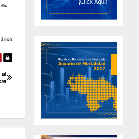
iva.
,
árico
 al
cre