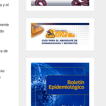
a y el
lmente
ado
va de
las
e