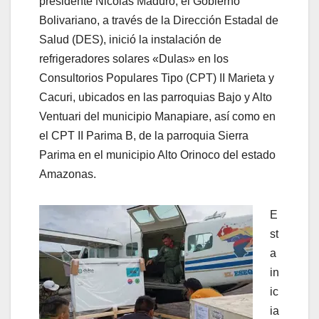
presidente Nicolás Maduro, el Gobierno
Bolivariano, a través de la Dirección Estadal de
Salud (DES), inició la instalación de
refrigeradores solares «Dulas» en los
Consultorios Populares Tipo (CPT) II Marieta y
Cacuri, ubicados en las parroquias Bajo y Alto
Ventuari del municipio Manapiare, así como en
el CPT II Parima B, de la parroquia Sierra
Parima en el municipio Alto Orinoco del estado
Amazonas.
E
st
a
in
ic
ia