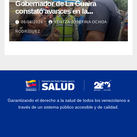
Gobernador de La Guaira
constató avances en la
rehabilitación del Hospitalito de
06/08/2026
YENTZA JOSEFINA OCHOA
Catia la Mar
RODRÍGUEZ
Garantizando el derecho a la salud de todos los venezolanos a
través de un sistema público accesible y de calidad.