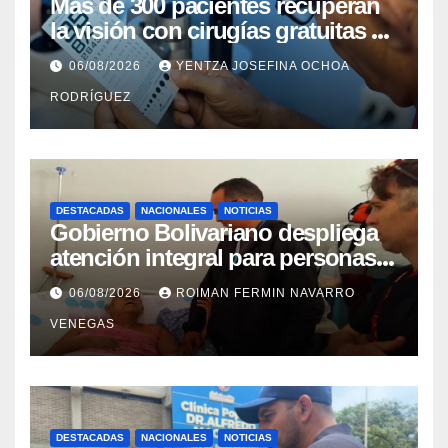
Más de 300 pacientes recuperan
la visión con cirugías gratuitas de
cataratas en Zulia
06/08/2026
YENTZA JOSEFINA OCHOA
RODRÍGUEZ
DESTACADAS
NACIONALES
NOTICIAS
Gobierno Bolivariano despliega
atención integral para personas
con discapacidad en
06/08/2026
ROIMAN FERMIN NAVARRO
campamentos de La Guaira
VENEGAS
DESTACADAS
NACIONALES
NOTICIAS