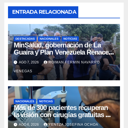
ENTRADA RELACIONADA
DESTACADAS
NACIONALES
NOTICIAS
MinSalud, gobernación de La
Guaira y Plan Venezuela Renace
iniciaron la rehabilitación integral
AGO 7, 2026
ROIMAN FERMIN NAVARRO
del Centro Psicofamiliar El Niño y
VENEGAS
el Mar
NACIONALES
NOTICIAS
Más de 300 pacientes recuperan
la visión con cirugías gratuitas de
cataratas en Zulia
AGO 6, 2026
YENTZA JOSEFINA OCHOA