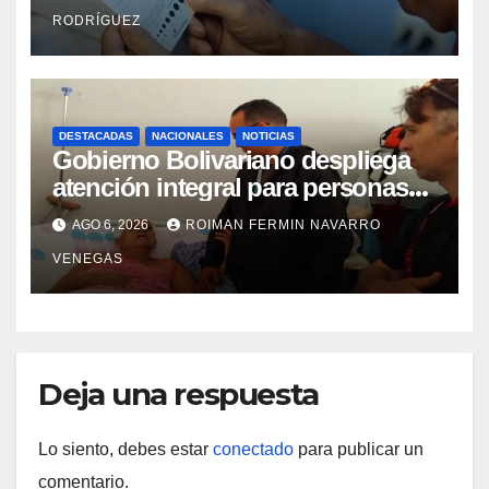
RODRÍGUEZ
DESTACADAS
NACIONALES
NOTICIAS
Gobierno Bolivariano despliega
atención integral para personas
con discapacidad en
AGO 6, 2026
ROIMAN FERMIN NAVARRO
campamentos de La Guaira
VENEGAS
Deja una respuesta
Lo siento, debes estar
conectado
para publicar un
comentario.