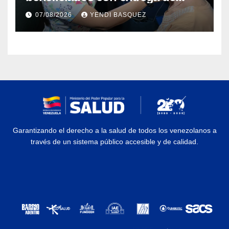
prótesis auditivas en el Centro de
07/08/2026
YENDI BASQUEZ
Rehabilitación J.J. Arvelo
Garantizando el derecho a la salud de todos los venezolanos a
través de un sistema público accesible y de calidad.