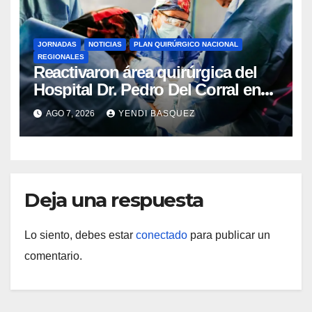
JORNADAS
NOTICIAS
PLAN QUIRÚRGICO NACIONAL
REGIONALES
Reactivaron área quirúrgica del
Hospital Dr. Pedro Del Corral en
Guárico
AGO 7, 2026
YENDI BASQUEZ
Deja una respuesta
Lo siento, debes estar
conectado
para publicar un
comentario.