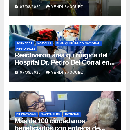
del Aeropuerto ​Inauguraron
07/08/2026
YENDI BASQUEZ
Rincón
JORNADAS
NOTICIAS
PLAN QUIRÚRGICO NACIONAL
REGIONALES
Reactivaron área quirúrgica del
Hospital Dr. Pedro Del Corral en
Guárico
07/08/2026
YENDI BASQUEZ
DESTACADAS
NACIONALES
NOTICIAS
Más de 100 ciudadanos
beneficiados con entrega de