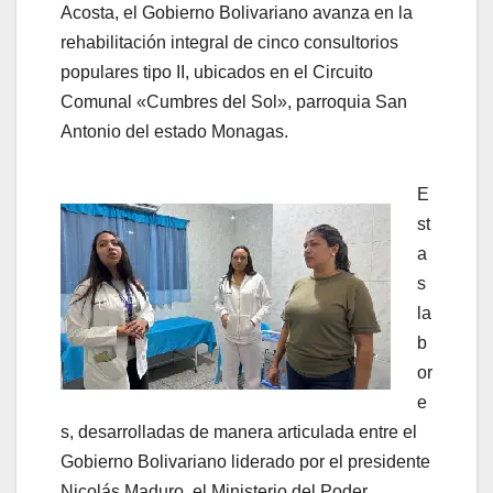
Acosta, el Gobierno Bolivariano avanza en la
rehabilitación integral de cinco consultorios
populares tipo II, ubicados en el Circuito
Comunal «Cumbres del Sol», parroquia San
Antonio del estado Monagas.
E
st
a
s
la
b
or
e
s, desarrolladas de manera articulada entre el
Gobierno Bolivariano liderado por el presidente
Nicolás Maduro, el Ministerio del Poder