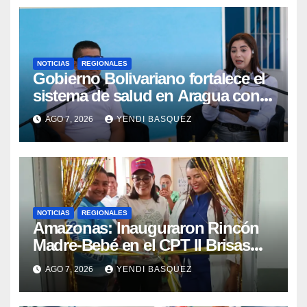
NOTICIAS
REGIONALES
Gobierno Bolivariano fortalece el
sistema de salud en Aragua con
la reinauguración del CDI La Mora
AGO 7, 2026
YENDI BASQUEZ
NOTICIAS
REGIONALES
​Amazonas: Inauguraron Rincón
Madre-Bebé en el CPT II Brisas
del Aeropuerto ​Inauguraron
AGO 7, 2026
YENDI BASQUEZ
Rincón