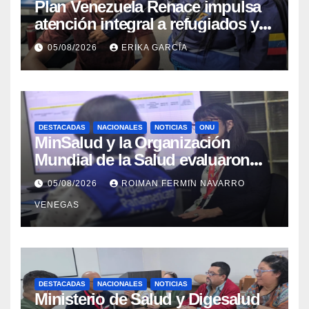
​Plan Venezuela Renace impulsa
atención integral a refugiados y
evaluación de vacunación en
05/08/2026
ERIKA GARCÍA
Aragua
DESTACADAS
NACIONALES
NOTICIAS
ONU
MinSalud y la Organización
Mundial de la Salud evaluaron
propuesta técnica integral en
05/08/2026
ROIMAN FERMIN NAVARRO
materia de agua saneamiento e
VENEGAS
higiene ante contingencia
sísmica
DESTACADAS
NACIONALES
NOTICIAS
Ministerio de Salud y Digesalud