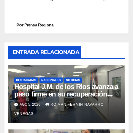
Por
Prensa Regional
ENTRADA RELACIONADA
DESTACADAS
NACIONALES
NOTICIAS
Hospital J.M. de los Ríos avanza a
paso firme en su recuperación
tras los recientes eventos
AGO 5, 2026
ROIMAN FERMIN NAVARRO
sísmicos
VENEGAS