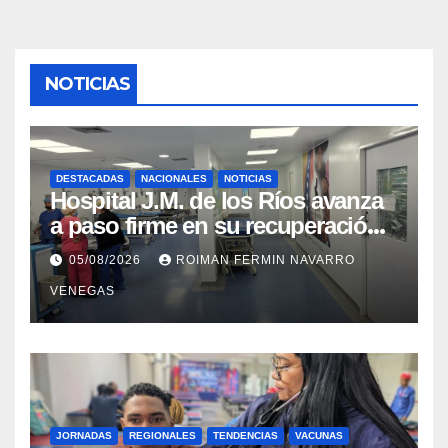
NOTICIAS
DESTACADAS
NACIONALES
NOTICIAS
Hospital J.M. de los Ríos avanza
a paso firme en su recuperación
tras los recientes eventos
05/08/2026
ROIMAN FERMIN NAVARRO
sísmicos
VENEGAS
JORNADAS
REGIONALES
TENDENCIAS
VACUNAS