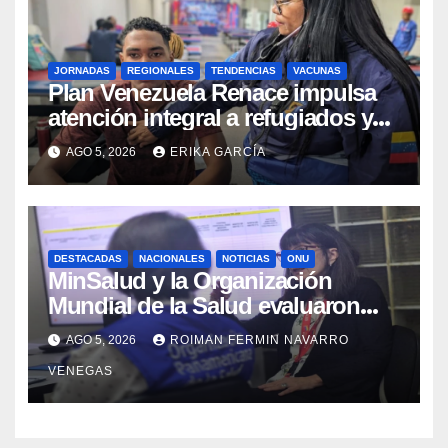
JORNADAS
REGIONALES
TENDENCIAS
VACUNAS
​Plan Venezuela Renace impulsa
atención integral a refugiados y
evaluación de vacunación en
AGO 5, 2026
ERIKA GARCÍA
Aragua
DESTACADAS
NACIONALES
NOTICIAS
ONU
MinSalud y la Organización
Mundial de la Salud evaluaron
propuesta técnica integral en
AGO 5, 2026
ROIMAN FERMIN NAVARRO
materia de agua saneamiento e
VENEGAS
higiene ante contingencia sísmica