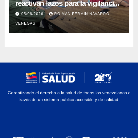
reactivan lazos para la vigilancia
epidemiológica y el control de
05/08/2026
ROIMAN FERMIN NAVARRO
enfermedades
VENEGAS
Garantizando el derecho a la salud de todos los venezolanos a
través de un sistema público accesible y de calidad.