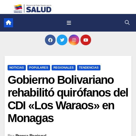
NOTICIAS
POPULARES
REGIONALES
TENDENCIAS
Gobierno Bolivariano
rehabilitó quirófanos del
CDI «Los Waraos» en
Monagas
Por
Prensa Regional