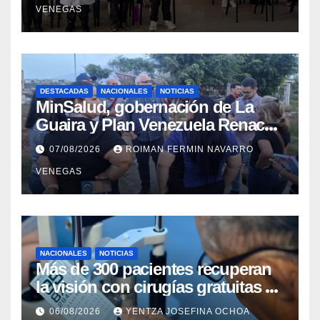
VENEGAS
DESTACADAS
NACIONALES
NOTICIAS
MinSalud, gobernación de La
Guaira y Plan Venezuela Renace
iniciaron la rehabilitación integral
07/08/2026
ROIMAN FERMIN NAVARRO
del Centro Psicofamiliar El Niño y
VENEGAS
el Mar
NACIONALES
NOTICIAS
Más de 300 pacientes recuperan
la visión con cirugías gratuitas de
cataratas en Zulia
06/08/2026
YENTZA JOSEFINA OCHOA