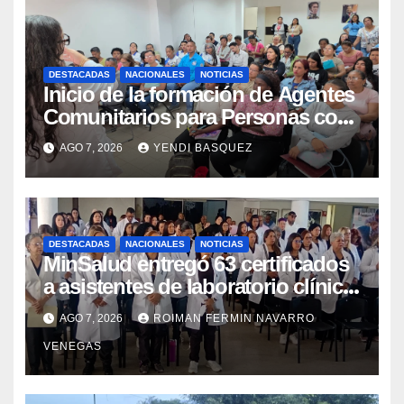
DESTACADAS
NACIONALES
NOTICIAS
Inicio de la formación de Agentes
Comunitarios para Personas con
Discapacidad en el Centro de
AGO 7, 2026
YENDI BASQUEZ
Rehabilitación J.J. Arvelo
DESTACADAS
NACIONALES
NOTICIAS
MinSalud entregó 63 certificados
a asistentes de laboratorio clínico
para garantizar respaldo legal y
AGO 7, 2026
ROIMAN FERMIN NAVARRO
profesional
VENEGAS