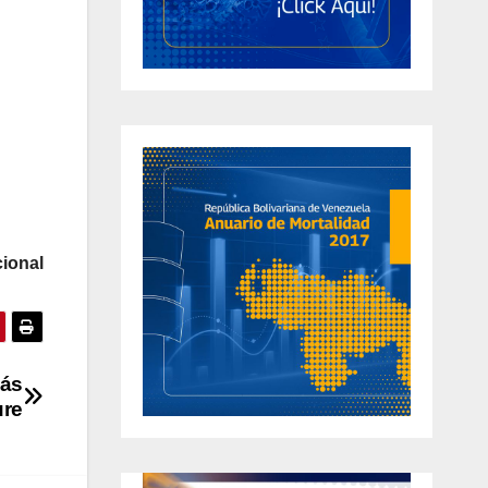
ional
más
ure