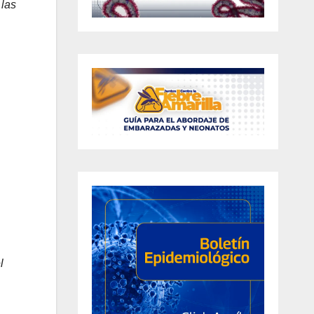
 las
l