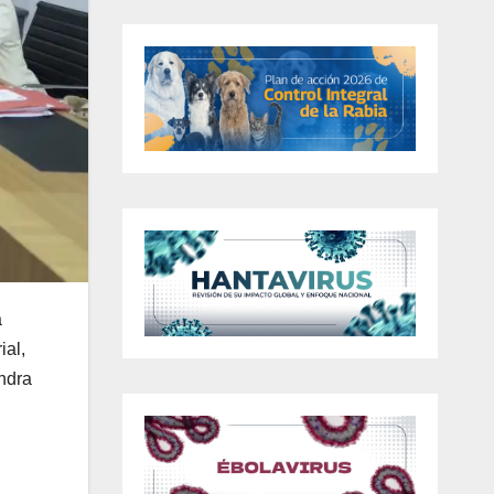
a
ial,
andra