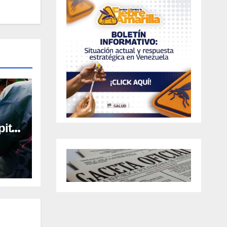
ital
al en