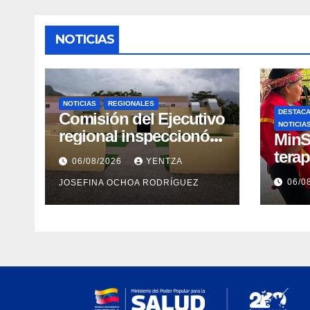
NOTICIAS
NOTICIAS
REGIONALES
DESTAC
Comisión del Ejecutivo
NOTICIA
regional inspeccionó
MinS
obras de recuperación
tera
06/08/2026
YENTZA
en la Maternidad
emoci
06/0
JOSEFINA OCHOA RODRÍGUEZ
Integral Aragua
post
comu
indí