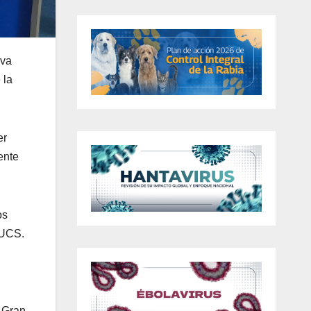
iva
 la
er
ente
os
 UCS.
a Gran