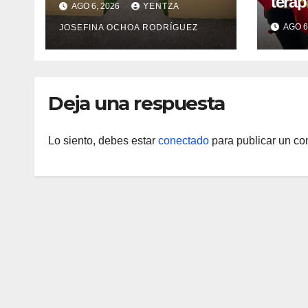
terap
AGO 6, 2026
YENTZA
recuperación en la
emoci
AGO 6
JOSEFINA OCHOA RODRÍGUEZ
Maternidad Integral
post-
Aragua
comu
indí
Deja una respuesta
Lo siento, debes estar
conectado
para publicar un co