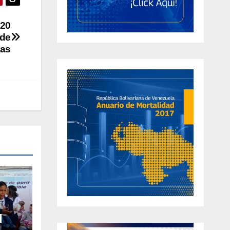
 20
 de
tas
l