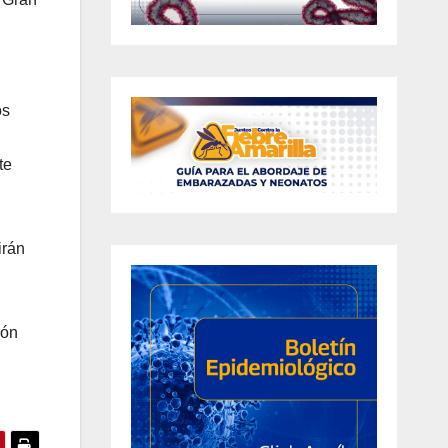
os
te
irán
ión