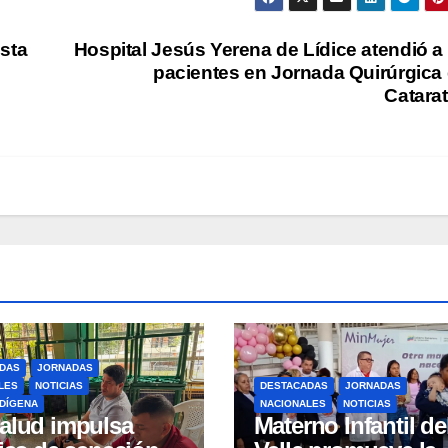
sta
Hospital Jesús Yerena de Lídice atendió a
pacientes en Jornada Quirúrgica
Catara
DAS
JORNADAS
LES
NOTICIAS
DESTACADAS
JORNADAS
NDÍGENA
NACIONALES
NOTICIAS
alud impulsa
Materno Infantil de