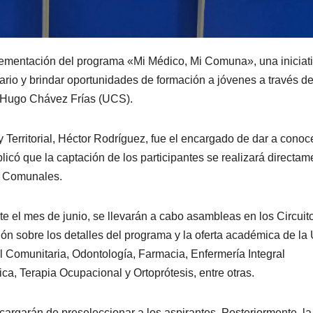
lementación del programa «Mi Médico, Mi Comuna», una iniciat
ario y brindar oportunidades de formación a jóvenes a través de
d Hugo Chávez Frías (UCS).
y Territorial, Héctor Rodríguez, fue el encargado de dar a conoc
icó que la captación de los participantes se realizará directam
s Comunales.
te el mes de junio, se llevarán a cabo asambleas en los Circuit
ión sobre los detalles del programa y la oferta académica de la
l Comunitaria, Odontología, Farmacia, Enfermería Integral
a, Terapia Ocupacional y Ortoprótesis, entre otras.
argarán de preseleccionar a los aspirantes. Posteriormente, l