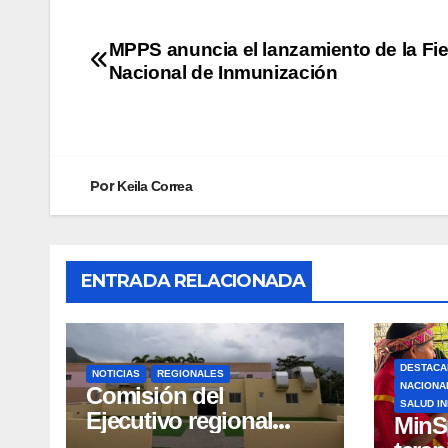
MPPS anuncia el lanzamiento de la Fie
Nacional de Inmunización
Por
Keila Correa
ENTRADA RELACIONADA
DESTACA
NOTICIAS
REGIONALES
NACIONA
Comisión del
SALUD I
Ejecutivo regional
MinS
inspeccionó obras de