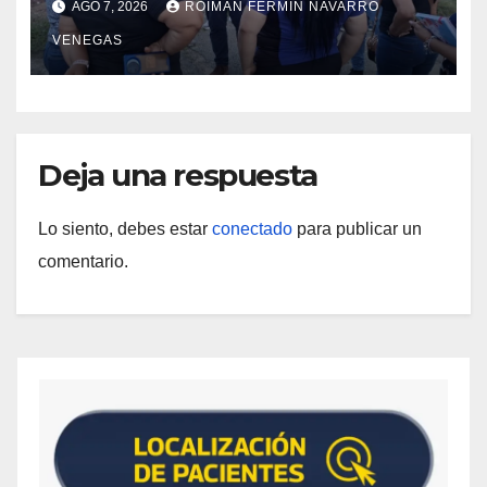
AGO 7, 2026
ROIMAN FERMIN NAVARRO
del Centro Psicofamiliar El Niño y
VENEGAS
el Mar
Deja una respuesta
Lo siento, debes estar
conectado
para publicar un
comentario.