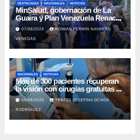
DESTACADAS
NACIONALES
NOTICIAS
MinSalud, gobernación de La
Guaira y Plan Venezuela Renace
iniciaron la rehabilitación integral
07/08/2026
ROIMAN FERMIN NAVARRO
del Centro Psicofamiliar El Niño y
VENEGAS
el Mar
NACIONALES
NOTICIAS
Más de 300 pacientes recuperan
la visión con cirugías gratuitas de
cataratas en Zulia
06/08/2026
YENTZA JOSEFINA OCHOA
RODRÍGUEZ