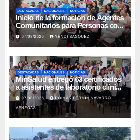
DESTACADAS
NACIONALES
NOTICIAS
Inicio de la formación de Agentes
Comunitarios para Personas con
Discapacidad en el Centro de
07/08/2026
YENDI BASQUEZ
Rehabilitación J.J. Arvelo
DESTACADAS
NACIONALES
NOTICIAS
MinSalud entregó 63 certificados
a asistentes de laboratorio clínico
para garantizar respaldo legal y
07/08/2026
ROIMAN FERMIN NAVARRO
profesional
VENEGAS