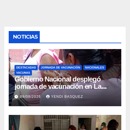
NOTICIAS
DESTACADAS
JORNADA DE VACUNACIÓN
NACIONALES
VACUNAS
Gobierno Nacional desplegó
jornada de vacunación en La
Guaira para garantizar protección
08/08/2026
YENDI BASQUEZ
epidemiológica