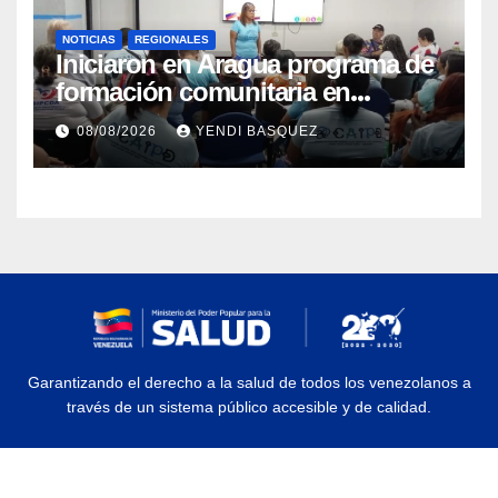
NOTICIAS
REGIONALES
Iniciaron en Aragua programa de
formación comunitaria en
atención a personas con
08/08/2026
YENDI BASQUEZ
discapacidad
Garantizando el derecho a la salud de todos los venezolanos a
través de un sistema público accesible y de calidad.