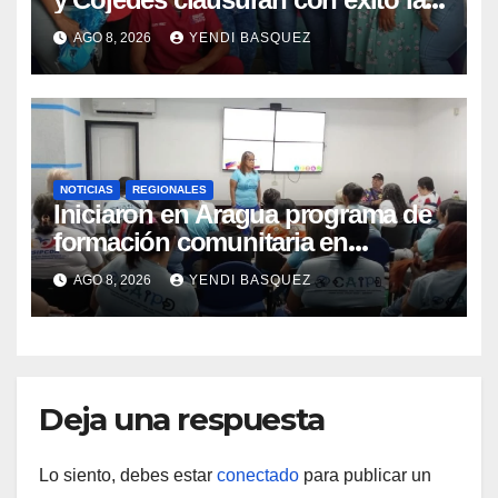
Semana Mundial de la Lactancia
AGO 8, 2026
YENDI BASQUEZ
Materna
NOTICIAS
REGIONALES
Iniciaron en Aragua programa de
formación comunitaria en
atención a personas con
AGO 8, 2026
YENDI BASQUEZ
discapacidad
Deja una respuesta
Lo siento, debes estar
conectado
para publicar un