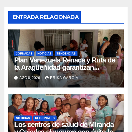
ENTRADA RELACIONADA
JORNADAS
NOTICIAS
TENDENCIAS
Plan Venezuela Renace y Ruta de
la Aragüeñidad garantizan
atención médica integral en
AGO 8, 2026
ERIKA GARCÍA
Aragua
NOTICIAS
REGIONALES
Los centros de salud de Miranda
y Cojedes clausuran con éxito la