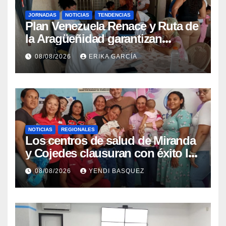
JORNADAS
NOTICIAS
TENDENCIAS
Plan Venezuela Renace y Ruta de
la Aragüeñidad garantizan
atención médica integral en
08/08/2026
ERIKA GARCÍA
Aragua
NOTICIAS
REGIONALES
Los centros de salud de Miranda
y Cojedes clausuran con éxito la
Semana Mundial de la Lactancia
08/08/2026
YENDI BASQUEZ
Materna