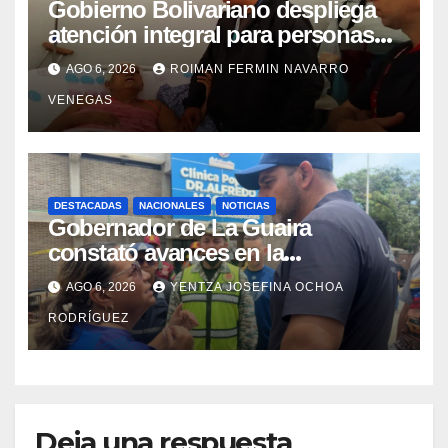
Gobierno Bolivariano despliega
atención integral para personas
con discapacidad en
AGO 6, 2026
ROIMAN FERMIN NAVARRO
campamentos de La Guaira
VENEGAS
DESTACADAS
NACIONALES
NOTICIAS
Gobernador de La Guaira
constató avances en la
rehabilitación del Hospitalito de
AGO 6, 2026
YENTZA JOSEFINA OCHOA
Catia la Mar
RODRÍGUEZ
Deja una respuesta