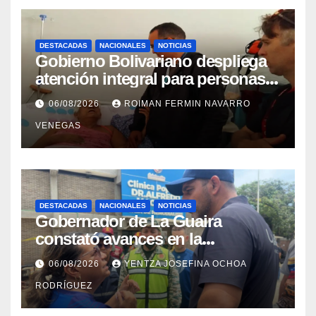
DESTACADAS
NACIONALES
NOTICIAS
Gobierno Bolivariano despliega
atención integral para personas
con discapacidad en
06/08/2026
ROIMAN FERMIN NAVARRO
campamentos de La Guaira
VENEGAS
DESTACADAS
NACIONALES
NOTICIAS
Gobernador de La Guaira
constató avances en la
rehabilitación del Hospitalito de
06/08/2026
YENTZA JOSEFINA OCHOA
Catia la Mar
RODRÍGUEZ