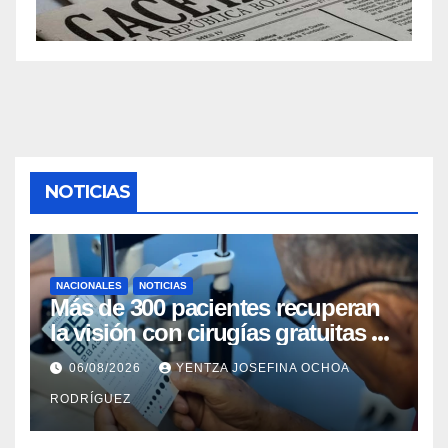
NOTICIAS
NACIONALES
NOTICIAS
Más de 300 pacientes recuperan
la visión con cirugías gratuitas de
cataratas en Zulia
06/08/2026
YENTZA JOSEFINA OCHOA
RODRÍGUEZ