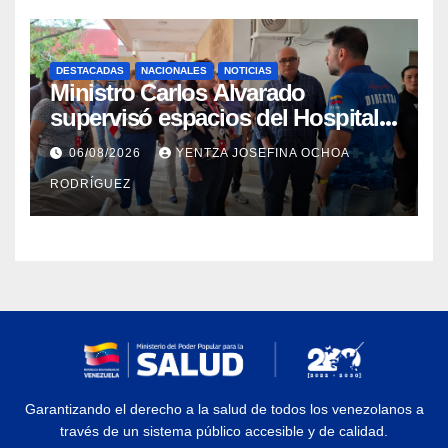
DESTACADAS
NACIONALES
NOTICIAS
Ministro Carlos Alvarado
supervisó espacios del Hospital
Dermatológico Dr. Martín Vegas
06/08/2026
YENTZA JOSEFINA OCHOA
en La Guaira
RODRÍGUEZ
Garantizando el derecho a la salud de todos los venezolanos a
través de un sistema público accesible y de calidad.