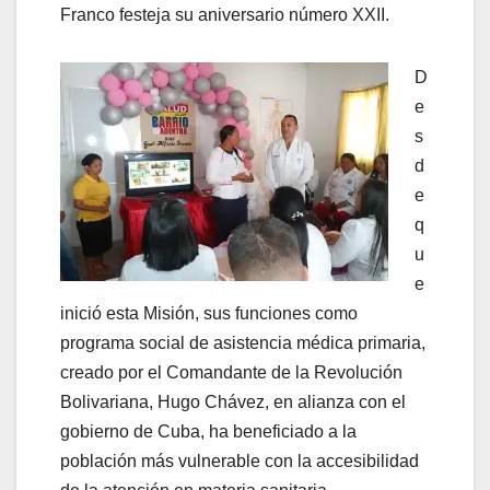
Franco festeja su aniversario número XXII.
D
e
s
d
e
q
u
e
inició esta Misión, sus funciones como
programa social de asistencia médica primaria,
creado por el Comandante de la Revolución
Bolivariana, Hugo Chávez, en alianza con el
gobierno de Cuba, ha beneficiado a la
población más vulnerable con la accesibilidad