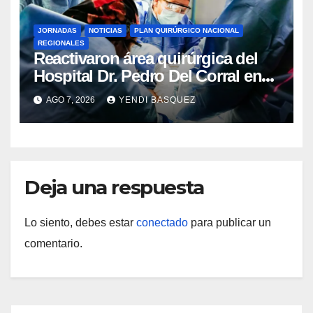
JORNADAS
NOTICIAS
PLAN QUIRÚRGICO NACIONAL
REGIONALES
Reactivaron área quirúrgica del
Hospital Dr. Pedro Del Corral en
Guárico
AGO 7, 2026
YENDI BASQUEZ
Deja una respuesta
Lo siento, debes estar
conectado
para publicar un
comentario.