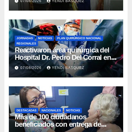
07/08/2026
YENDI BASQUEZ
Rincón
JORNADAS
NOTICIAS
PLAN QUIRÚRGICO NACIONAL
REGIONALES
Reactivaron área quirúrgica del
Hospital Dr. Pedro Del Corral en
Guárico
07/08/2026
YENDI BASQUEZ
DESTACADAS
NACIONALES
NOTICIAS
Más de 100 ciudadanos
beneficiados con entrega de
prótesis auditivas en el Centro de