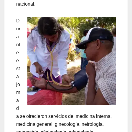
nacional.
D
ur
a
nt
e
e
st
a
jo
rn
a
d
a se ofrecieron servicios de: medicina interna,
medicina general, ginecología, nefrología,