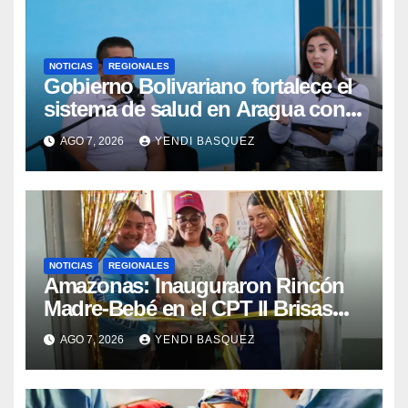
NOTICIAS
REGIONALES
Gobierno Bolivariano fortalece el
sistema de salud en Aragua con
la reinauguración del CDI La Mora
AGO 7, 2026
YENDI BASQUEZ
NOTICIAS
REGIONALES
​Amazonas: Inauguraron Rincón
Madre-Bebé en el CPT II Brisas
del Aeropuerto ​Inauguraron
AGO 7, 2026
YENDI BASQUEZ
Rincón