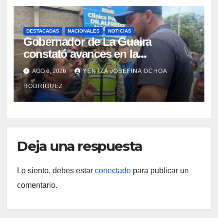
DESTACADAS
NACIONALES
NOTICIAS
Gobernador de La Guaira
constató avances en la
rehabilitación del Hospitalito de
AGO 6, 2026
YENTZA JOSEFINA OCHOA
Catia la Mar
RODRÍGUEZ
Deja una respuesta
Lo siento, debes estar
conectado
para publicar un
comentario.