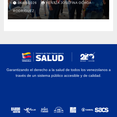
Dermatológico Dr. Martín Vegas
06/08/2026
YENTZA JOSEFINA OCHOA
en La Guaira
RODRÍGUEZ
Garantizando el derecho a la salud de todos los venezolanos a
través de un sistema público accesible y de calidad.