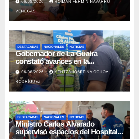
06/08/2026
ROIMAN FERMIN NAVARRO
campamentos de La Guaira
VENEGAS
DESTACADAS
NACIONALES
NOTICIAS
Gobernador de La Guaira
constató avances en la
rehabilitación del Hospitalito de
06/08/2026
YENTZA JOSEFINA OCHOA
Catia la Mar
RODRÍGUEZ
DESTACADAS
NACIONALES
NOTICIAS
Ministro Carlos Alvarado
supervisó espacios del Hospital