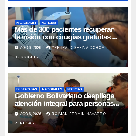
NACIONALES
NOTICIAS
Más de 300 pacientes recuperan
la visión con cirugías gratuitas de
cataratas en Zulia
AGO 6, 2026
YENTZA JOSEFINA OCHOA
RODRÍGUEZ
DESTACADAS
NACIONALES
NOTICIAS
Gobierno Bolivariano despliega
atención integral para personas
con discapacidad en
AGO 6, 2026
ROIMAN FERMIN NAVARRO
campamentos de La Guaira
VENEGAS